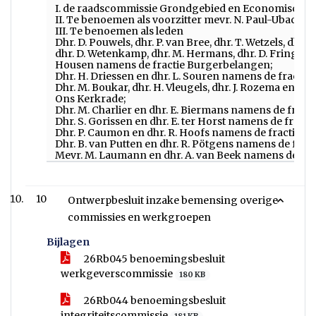
I. de raadscommissie Grondgebied en Economische Zak
II. Te benoemen als voorzitter mevr. N. Paul-Ubachs
III. Te benoemen als leden
Dhr. D. Pouwels, dhr. P. van Bree, dhr. T. Wetzels, dhr.
dhr. D. Wetenkamp, dhr. M. Hermans, dhr. D. Frings, d
Housen namens de fractie Burgerbelangen;
Dhr. H. Driessen en dhr. L. Souren namens de fractie
Dhr. M. Boukar, dhr. H. Vleugels, dhr. J. Rozema en d
Ons Kerkrade;
Dhr. M. Charlier en dhr. E. Biermans namens de fractie
Dhr. S. Gorissen en dhr. E. ter Horst namens de fracti
Dhr. P. Caumon en dhr. R. Hoofs namens de fractie C
Dhr. B. van Putten en dhr. R. Pötgens namens de fract
Mevr. M. Laumann en dhr. A. van Beek namens de frac
10
Ontwerpbesluit inzake bemensing overige
commissies en werkgroepen
Bijlagen
26Rb045 benoemingsbesluit
werkgeverscommissie
180 KB
26Rb044 benoemingsbesluit
integriteitscommissie