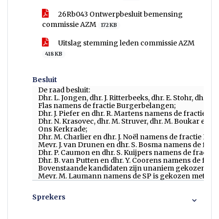
26Rb043 Ontwerpbesluit bemensing
commissie AZM
172 KB
Uitslag stemming leden commissie AZM
418 KB
Besluit
De raad besluit:
Dhr. L. Jongen, dhr. J. Ritterbeeks, dhr. E. Stohr, dhr. M.
Flas namens de fractie Burgerbelangen;
Dhr. J. Piefer en dhr. R. Martens namens de fractie O
Dhr. N. Krasovec, dhr. M. Struver, dhr. M. Boukar en d
Ons Kerkrade;
Dhr. M. Charlier en dhr. J. Noël namens de fractie Loka
Mevr. J. van Drunen en dhr. S. Bosma namens de fract
Dhr. P. Caumon en dhr. S. Kuijpers namens de fractie
Dhr. B. van Putten en dhr. Y. Coorens namens de fract
Bovenstaande kandidaten zijn unaniem gekozen met
Mevr. M. Laumann namens de SP is gekozen met 25 st
Sprekers