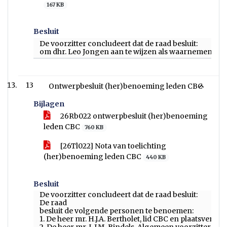
167 KB
Besluit
De voorzitter concludeert dat de raad besluit:
om dhr. Leo Jongen aan te wijzen als waarnemend voo
13
Ontwerpbesluit (her)benoeming leden CBC
Bijlagen
26Rb022 ontwerpbesluit (her)benoeming
leden CBC
760 KB
[26Tl022] Nota van toelichting
(her)benoeming leden CBC
440 KB
Besluit
De voorzitter concludeert dat de raad besluit:
De raad
besluit de volgende personen te benoemen:
1. De heer mr. H.J.A. Bertholet, lid CBC en plaatsverv