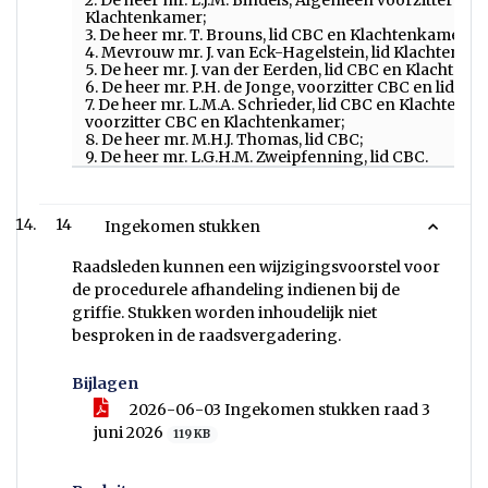
2. De heer mr. L.J.M. Bindels, Algemeen voorzitter CBC
Klachtenkamer;
3. De heer mr. T. Brouns, lid CBC en Klachtenkamer
4. Mevrouw mr. J. van Eck-Hagelstein, lid Klachtenka
5. De heer mr. J. van der Eerden, lid CBC en Klachten
6. De heer mr. P.H. de Jonge, voorzitter CBC en lid CBC
7. De heer mr. L.M.A. Schrieder, lid CBC en Klachten
voorzitter CBC en Klachtenkamer;
8. De heer mr. M.H.J. Thomas, lid CBC;
9. De heer mr. L.G.H.M. Zweipfenning, lid CBC.
14
Ingekomen stukken
Raadsleden kunnen een wijzigingsvoorstel voor
de procedurele afhandeling indienen bij de
griffie. Stukken worden inhoudelijk niet
besproken in de raadsvergadering.
Bijlagen
2026-06-03 Ingekomen stukken raad 3
juni 2026
119 KB