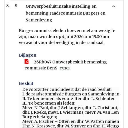
8
Ontwerpbesluit inzake instelling en
bemensing raadscommissie Burgers en
Samenleving
Burgercommissieleden hoeven niet aanwezig te
zijn, maar worden op 4 juni 2026 om 19.00 uur
verwacht voor de beëdiging in de raadzaal.
Bijlagen
26Rb047 Ontwerpbesluit bemensing
commissie BenS
172 KB
Besluit
De voorzitter concludeert dat de raad besluit:
I. de raadscommissie Burgers en Samenleving in te st
II. Te benoemen als voorzitter dhr. L. Schlenter
III. Te benoemen als leden:
Mevr. N. Paul, dhr. J. Schlangen, dhr. L. Christiani, dhr
dhr. J. Roeks, mevr. I. Wiermans, mevr. M. van Lent e
Burgerbelangen;
Mevr. A. Fischer – Otten en dhr. W. Paffen namens de
Dhr. N. Krasovec, dhr. M. Struver en dhr. H. Vleugels