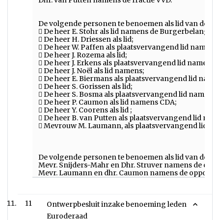
Dhr. van Putten namens de fractie VVD.
De volgende personen te benoemen als lid van de fi
 De heer E. Stohr als lid namens de Burgerbelangen;
 De heer H. Driessen als lid;
 De heer W. Paffen als plaatsvervangend lid namens
 De heer J. Rozema als lid;
 De heer J. Erkens als plaatsvervangend lid namens
 De heer J. Noël als lid namens;
 De heer E. Biermans als plaatsvervangend lid namen
 De heer S. Gorissen als lid;
 De heer S. Bosma als plaatsvervangend lid namens 
 De heer P. Caumon als lid namens CDA;
 De heer Y. Coorens als lid ;
 De heer B. van Putten als plaatsvervangend lid na
 Mevrouw M. Laumann, als plaatsvervangend lid na
De volgende personen te benoemen als lid van de k
Mevr. Snijders-Mahr en Dhr. Struver namens de coali
Mevr. Laumann en dhr. Caumon namens de oppositi
11
Ontwerpbesluit inzake benoeming leden
Euroderaad