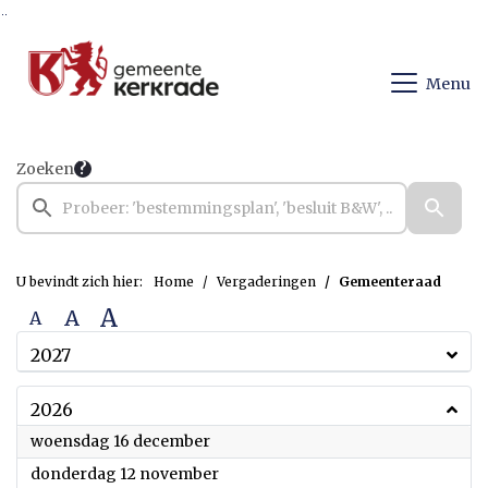
Ga naar de inhoud van deze pagina
Ga naar het zoeken
Ga naar het menu
Menu
Zoeken
U bevindt zich hier:
Home
Vergaderingen
Gemeenteraad
A
A
A
2027
2026
2026
woensdag 16 december
2026
donderdag 12 november