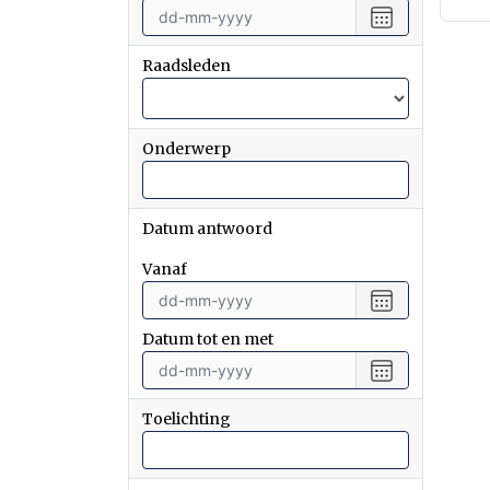
vanaf
Selecteer
een
datum
Raadsleden
tot
en
met
Onderwerp
Datum antwoord
vanaf
Selecteer
een
Datum tot en met
datum
vanaf
Selecteer
een
datum
Toelichting
tot
en
met