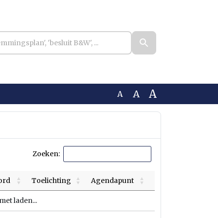
A
A
A
Zoeken:
ord
Toelichting
Agendapunt
et laden...