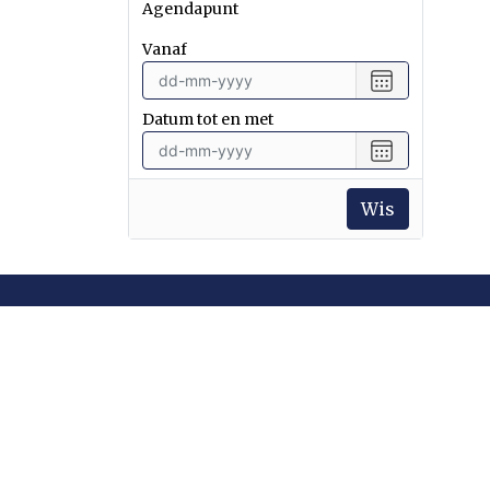
Agendapunt
vanaf
Selecteer
een
Datum tot en met
datum
vanaf
Selecteer
een
datum
Wis
tot
en
met