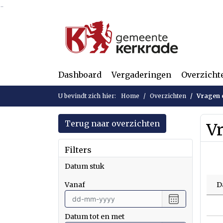
Ga naar de inhoud van deze pagina
Ga naar het zoeken
Ga naar het menu
Dashboard
Vergaderingen
Overzicht
U bevindt zich hier:
Home
Overzichten
Vragen e
Terug naar overzichten
Vr
Filters
Datum stuk
vanaf
D
Selecteer
een
Datum tot en met
datum