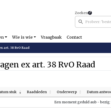
Zoeken
en
Wie is wie
Vraagbaak
Contact
x art. 38 RvO Raad
agen ex art. 38 RvO Raad
atum stuk
Raadsleden
Onderwerp
Datum antwo
Een moment geduld aub - bezig m