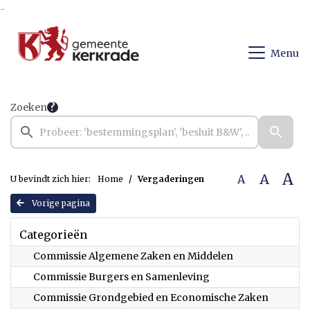
Ga naar de inhoud van deze pagina
Ga naar het zoeken
Ga naar het menu
Menu
Zoeken
A
A
A
U bevindt zich hier:
Home
Vergaderingen
Vorige pagina
Categorieën
Commissie Algemene Zaken en Middelen
Commissie Burgers en Samenleving
Commissie Grondgebied en Economische Zaken