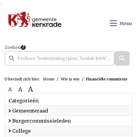
Ga naar de inhoud van deze pagina
Ga naar het zoeken
Ga naar het menu
Menu
Zoeken
U bevindt zich hier:
Home
Wie is wie
Financiële commissie
A
A
A
Categorieën
Gemeenteraad
Burgercommissieleden
College