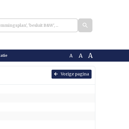
A
A
A
atie
Vorige pagina