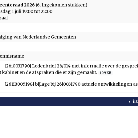
enteraad 2026
(6. Ingekomen stukken)
dag 1 juli 19:00 tot 22:00
zaal
niging van Nederlandse Gemeenten
kennisname
[26i0031790] Ledenbrief 26/014 met informatie over de gespre
t kabinet en de afspraken die er zijn gemaakt.
109 KB
[26EB005198] bijlage bij 26i0031790 actuele ontwikkelingen as
iB