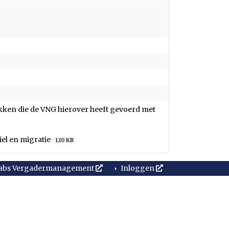
kken die de VNG hierover heeft gevoerd met
iel en migratie
120 KB
abs Vergadermanagement
Inloggen