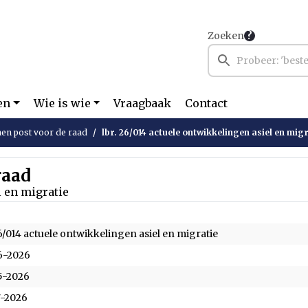
Zoeken
en
Wie is wie
Vraagbaak
Contact
en post voor de raad
lbr. 26/014 actuele ontwikkelingen asiel en migr
raad
l en migratie
26/014 actuele ontwikkelingen asiel en migratie
6-2026
5-2026
7-2026