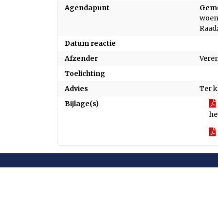
Agendapunt
Geme
woens
Raad
Datum reactie
Afzender
Vere
Toelichting
Advies
Ter 
Bijlage(s)
he