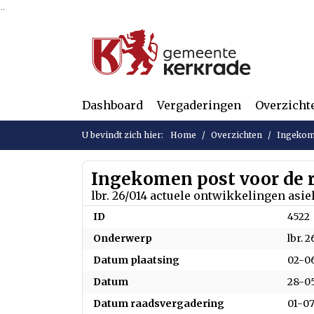
Ga naar de inhoud van deze pagina
Ga naar het zoeken
Ga naar het menu
Dashboard
Vergaderingen
Overzicht
U bevindt zich hier:
Home
Overzichten
Ingekom
Ingekomen post voor de 
lbr. 26/014 actuele ontwikkelingen asie
ID
4522
Onderwerp
lbr. 
Datum plaatsing
02-0
Datum
28-0
Datum raadsvergadering
01-0