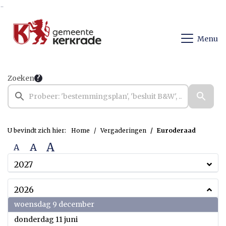
Ga naar de inhoud van deze pagina
Ga naar het zoeken
Ga naar het menu
Menu
Zoeken
U bevindt zich hier:
Home
Vergaderingen
Euroderaad
A
A
A
2027
2026
2026
woensdag 9 december
2026
donderdag 11 juni