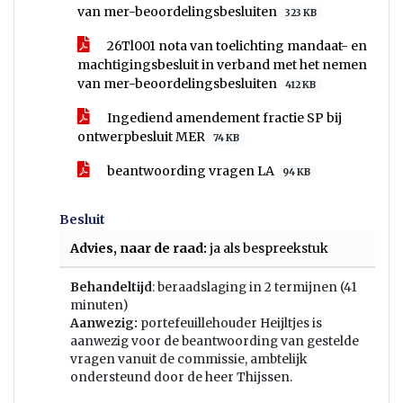
van mer-beoordelingsbesluiten
323 KB
26Tl001 nota van toelichting mandaat- en
machtigingsbesluit in verband met het nemen
van mer-beoordelingsbesluiten
412 KB
Ingediend amendement fractie SP bij
ontwerpbesluit MER
74 KB
beantwoording vragen LA
94 KB
Besluit
Advies, naar de raad:
ja als bespreekstuk
Behandeltijd
: beraadslaging in 2 termijnen (41
minuten)
Aanwezig:
portefeuillehouder Heijltjes is
aanwezig voor de beantwoording van gestelde
vragen vanuit de commissie, ambtelijk
ondersteund door de heer Thijssen.