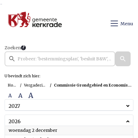
Ga naar de inhoud van deze pagina
Ga naar het zoeken
Ga naar het menu
Menu
Zoeken
U bevindt zich hier:
Home
Vergaderingen
Commissie Grondgebied en Economische Zaken
A
A
A
2027
2026
2026
woensdag 2 december