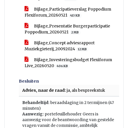
Bijlage_Participatieverslag Poppodium
Flexiforum_20260521
413 KB
Bijlage_Presentatie Burgerparticipatie
Poppodium_20260521
2 MB
Bijlage_Concept adviesrapport
Muziekgieterij_20092024
12 MB
Bijlage_Investeringsbudget Flexiforum
Live_20260520
406 KB
Besluiten
Advies, naar de raad:
ja, als bespreekstuk
Behandeltijd:
beraadslaging in 2 termijnen (47
minuten)
Aanwezig:
portefeuillehouder Geers is
aanwezig voor de beantwoording van gestelde
vragen vanuit de commissie, ambtelijk