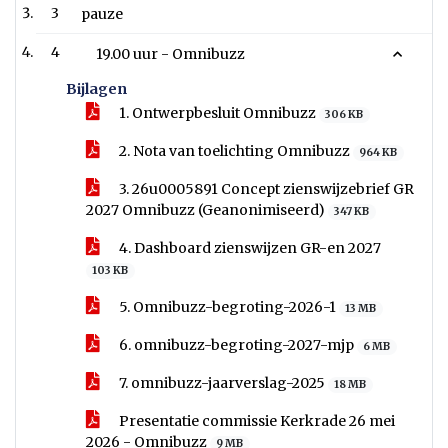
3
pauze
4
19.00 uur - Omnibuzz
Bijlagen
1. Ontwerpbesluit Omnibuzz
306 KB
2. Nota van toelichting Omnibuzz
964 KB
3. 26u0005891 Concept zienswijzebrief GR
2027 Omnibuzz (Geanonimiseerd)
347 KB
4. Dashboard zienswijzen GR-en 2027
103 KB
5. Omnibuzz-begroting-2026-1
13 MB
6. omnibuzz-begroting-2027-mjp
6 MB
7. omnibuzz-jaarverslag-2025
18 MB
Presentatie commissie Kerkrade 26 mei
2026 - Omnibuzz
9 MB