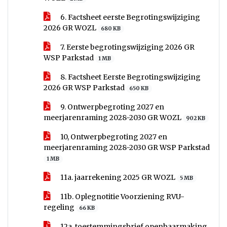
6. Factsheet eerste Begrotingswijziging
2026 GR WOZL
680 KB
7. Eerste begrotingswijziging 2026 GR
WSP Parkstad
1 MB
8. Factsheet Eerste Begrotingswijziging
2026 GR WSP Parkstad
650 KB
9. Ontwerpbegroting 2027 en
meerjarenraming 2028-2030 GR WOZL
902 KB
10, Ontwerpbegroting 2027 en
meerjarenraming 2028-2030 GR WSP Parkstad
1 MB
11a. jaarrekening 2025 GR WOZL
5 MB
11b. Oplegnotitie Voorziening RVU-
regeling
66 KB
12a. toestemmingsbrief openbaarmaking