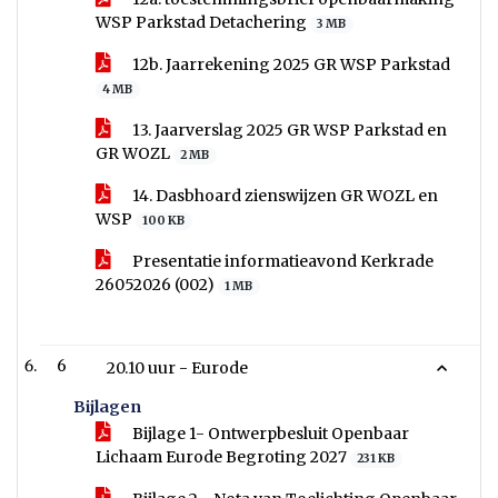
WSP Parkstad Detachering
3 MB
12b. Jaarrekening 2025 GR WSP Parkstad
4 MB
13. Jaarverslag 2025 GR WSP Parkstad en
GR WOZL
2 MB
14. Dasbhoard zienswijzen GR WOZL en
WSP
100 KB
Presentatie informatieavond Kerkrade
26052026 (002)
1 MB
6
20.10 uur - Eurode
Bijlagen
Bijlage 1- Ontwerpbesluit Openbaar
Lichaam Eurode Begroting 2027
231 KB