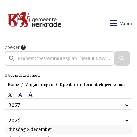
Ga naar de inhoud van deze pagina
Ga naar het zoeken
Ga naar het menu
Menu
Zoeken
U bevindt zich hier:
Home
Vergaderingen
Openbare informatiebijeenkomst
A
A
A
2027
2026
2026
dinsdag 8 december