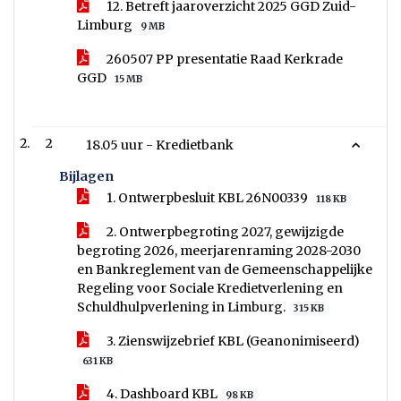
12. Betreft jaaroverzicht 2025 GGD Zuid-
Limburg
9 MB
260507 PP presentatie Raad Kerkrade
GGD
15 MB
2
18.05 uur - Kredietbank
Bijlagen
1. Ontwerpbesluit KBL 26N00339
118 KB
2. Ontwerpbegroting 2027, gewijzigde
begroting 2026, meerjarenraming 2028-2030
en Bankreglement van de Gemeenschappelijke
Regeling voor Sociale Kredietverlening en
Schuldhulpverlening in Limburg.
315 KB
3. Zienswijzebrief KBL (Geanonimiseerd)
631 KB
4. Dashboard KBL
98 KB