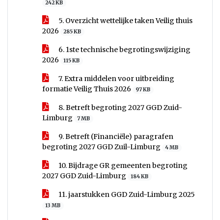
242 KB
5. Overzicht wettelijke taken Veilig thuis
2026
285 KB
6. 1ste technische begrotingswijziging
2026
115 KB
7. Extra middelen voor uitbreiding
formatie Veilig Thuis 2026
97 KB
8. Betreft begroting 2027 GGD Zuid-
Limburg
7 MB
9. Betreft (Financiële) paragrafen
begroting 2027 GGD Zuil-Limburg
4 MB
10. Bijdrage GR gemeenten begroting
2027 GGD Zuid-Limburg
184 KB
11. jaarstukken GGD Zuid-Limburg 2025
13 MB