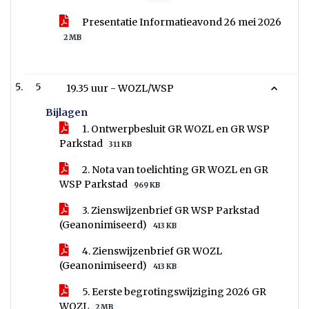
Presentatie Informatieavond 26 mei 2026
2 MB
5
19.35 uur - WOZL/WSP
Bijlagen
1. Ontwerpbesluit GR WOZL en GR WSP
Parkstad
311 KB
2. Nota van toelichting GR WOZL en GR
WSP Parkstad
969 KB
3. Zienswijzenbrief GR WSP Parkstad
(Geanonimiseerd)
413 KB
4. Zienswijzenbrief GR WOZL
(Geanonimiseerd)
413 KB
5. Eerste begrotingswijziging 2026 GR
WOZL
2 MB