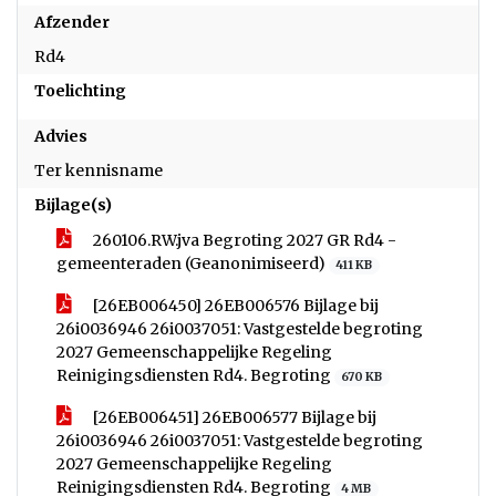
Afzender
Rd4
Toelichting
Advies
Ter kennisname
Bijlage(s)
260106.RW.jva Begroting 2027 GR Rd4 -
gemeenteraden (Geanonimiseerd)
411 KB
[26EB006450] 26EB006576 Bijlage bij
26i0036946 26i0037051: Vastgestelde begroting
2027 Gemeenschappelijke Regeling
Reinigingsdiensten Rd4. Begroting
670 KB
[26EB006451] 26EB006577 Bijlage bij
26i0036946 26i0037051: Vastgestelde begroting
2027 Gemeenschappelijke Regeling
Reinigingsdiensten Rd4. Begroting
4 MB