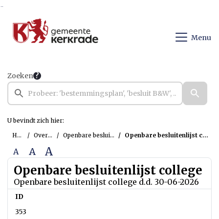
Ga naar de inhoud van deze pagina
Ga naar het zoeken
Ga naar het menu
Menu
Zoeken
U bevindt zich hier:
Home
Overzichten
Openbare besluitenlijst college
Openbare besluitenlijst college d.d. 30-06-2026
A
A
A
Openbare besluitenlijst college
Openbare besluitenlijst college d.d. 30-06-2026
ID
353