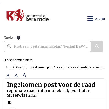
Ga naar de inhoud van deze pagina
Ga naar het zoeken
Ga naar het menu
Menu
Zoeken
U bevindt zich hier:
Home
Overzichten
Ingekomen post voor de raad
regionale raadsinformatiebrief; resultaten Streetwise 2025
A
A
A
Ingekomen post voor de raad
regionale raadsinformatiebrief; resultaten
Streetwise 2025
ID