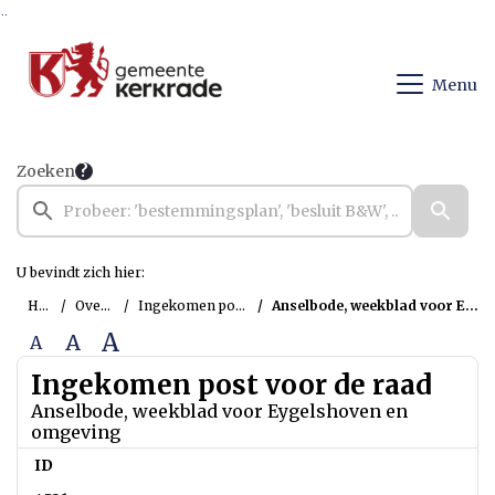
Ga naar de inhoud van deze pagina
Ga naar het zoeken
Ga naar het menu
Menu
Zoeken
U bevindt zich hier:
Home
Overzichten
Ingekomen post voor de raad
Anselbode, weekblad voor Eygelshoven en omgeving
A
A
A
Ingekomen post voor de raad
Anselbode, weekblad voor Eygelshoven en
omgeving
ID