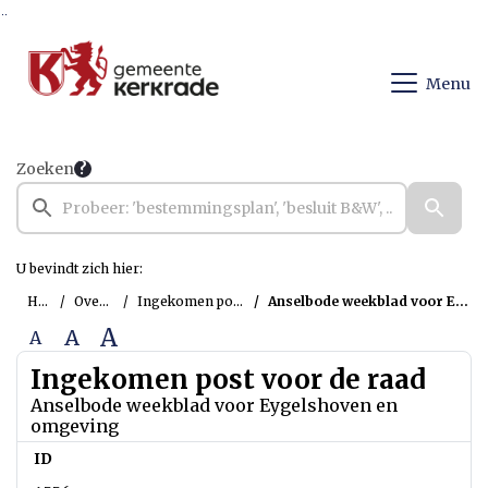
Ga naar de inhoud van deze pagina
Ga naar het zoeken
Ga naar het menu
Menu
Zoeken
U bevindt zich hier:
Home
Overzichten
Ingekomen post voor de raad
Anselbode weekblad voor Eygelshoven en omgeving
A
A
A
Ingekomen post voor de raad
Anselbode weekblad voor Eygelshoven en
omgeving
ID