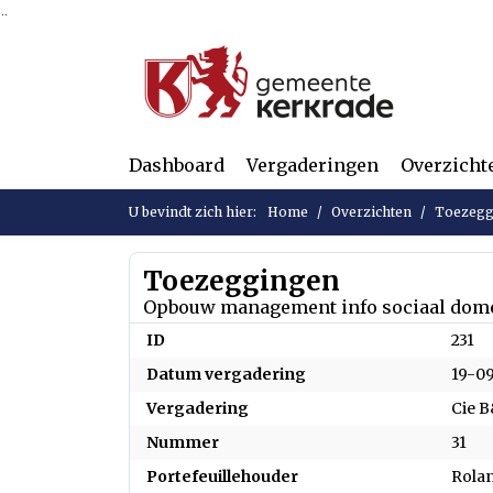
Ga naar de inhoud van deze pagina
Ga naar het zoeken
Ga naar het menu
Dashboard
Vergaderingen
Overzicht
U bevindt zich hier:
Home
Overzichten
Toezegg
Toezeggingen
Opbouw management info sociaal dom
ID
231
Datum vergadering
19-0
Vergadering
Cie 
Nummer
31
Portefeuillehouder
Rola