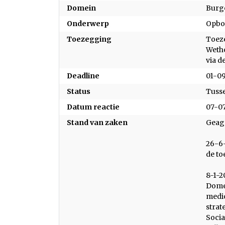
Domein
Burg
Onderwerp
Opbo
Toezegging
Toez
Wetho
via d
Deadline
01-0
Status
Tuss
Datum reactie
07-0
Stand van zaken
Geag
26-6-
de t
8-1-2
Domei
medio
strat
Socia