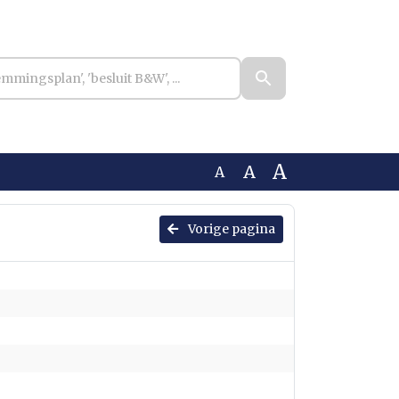
A
A
A
Vorige pagina