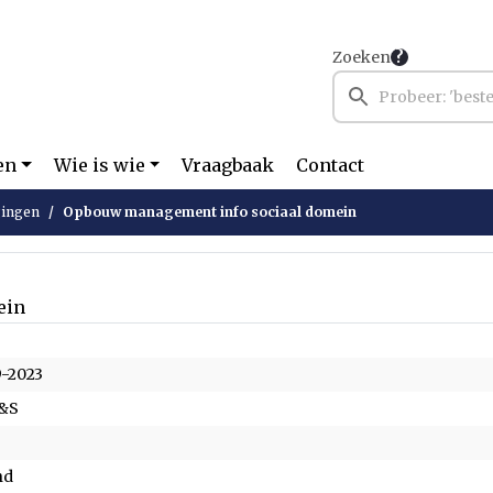
Zoeken
en
Wie is wie
Vraagbaak
Contact
ingen
Opbouw management info sociaal domein
ein
9-2023
B&S
nd