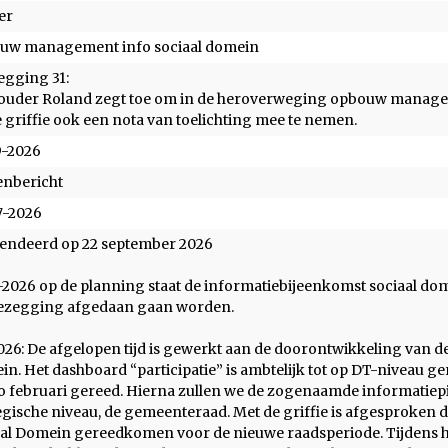
er
uw management info sociaal domein
egging 31:
uder Roland zegt toe om in de heroverweging opbouw manageme
e griffie ook een nota van toelichting mee te nemen.
9-2026
enbericht
7-2026
endeerd op 22 september 2026
2026 op de planning staat de informatiebijeenkomst sociaal d
oezegging afgedaan gaan worden.
026: De afgelopen tijd is gewerkt aan de doorontwikkeling van
n. Het dashboard “participatie” is ambtelijk tot op DT-niveau
 februari gereed. Hierna zullen we de zogenaamde informatiep
egische niveau, de gemeenteraad. Met de griffie is afgesproke
al Domein gereedkomen voor de nieuwe raadsperiode. Tijdens 