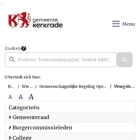
Ga naar de inhoud van deze pagina
Ga naar het zoeken
Ga naar het menu
Menu
Zoeken
U bevindt zich hier:
Home
Wie is wie
Gemeenschappelijke Regeling Openbaar Lichaam Eurode
Vleugels, Herman
A
A
A
Categorieën
Gemeenteraad
Burgercommissieleden
College