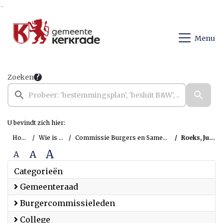
Ga naar de inhoud van deze pagina
Ga naar het zoeken
Ga naar het menu
Menu
Zoeken
U bevindt zich hier:
Home
Wie is wie
Commissie Burgers en Samenleving
Roeks, Justin
A
A
A
Categorieën
Gemeenteraad
Burgercommissieleden
College