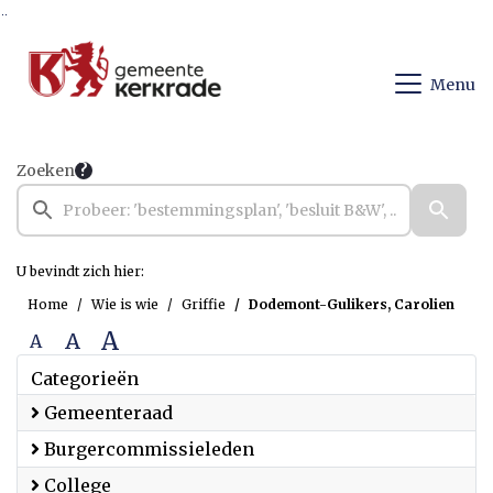
Ga naar de inhoud van deze pagina
Ga naar het zoeken
Ga naar het menu
Menu
Zoeken
U bevindt zich hier:
Home
Wie is wie
Griffie
Dodemont-Gulikers, Carolien
A
A
A
Categorieën
Gemeenteraad
Burgercommissieleden
College