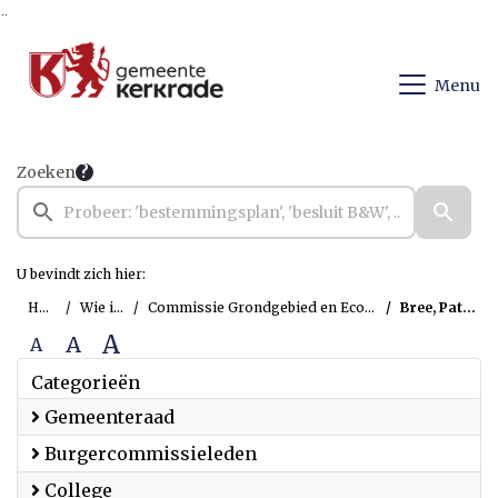
Ga naar de inhoud van deze pagina
Ga naar het zoeken
Ga naar het menu
Menu
Zoeken
U bevindt zich hier:
Home
Wie is wie
Commissie Grondgebied en Economische Zaken
Bree, Patrick van
A
A
A
Categorieën
Gemeenteraad
Burgercommissieleden
College