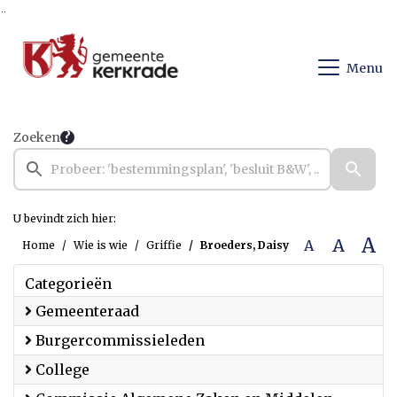
Ga naar de inhoud van deze pagina
Ga naar het zoeken
Ga naar het menu
Menu
Zoeken
U bevindt zich hier:
A
A
A
Home
Wie is wie
Griffie
Broeders, Daisy
Categorieën
Gemeenteraad
Burgercommissieleden
College