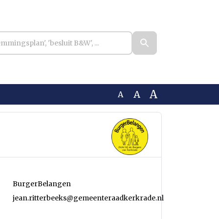
A
A
A
BurgerBelangen
jean.ritterbeeks@gemeenteraadkerkrade.nl