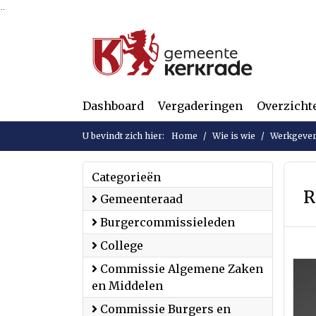
Ga naar de inhoud van deze pagina
Ga naar het zoeken
Ga naar het menu
Dashboard
Vergaderingen
Overzicht
U bevindt zich hier:
Home
Wie is wie
Werkgever
Categorieën
R
Gemeenteraad
Burgercommissieleden
College
Commissie Algemene Zaken
en Middelen
Commissie Burgers en