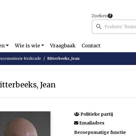
Zoeken
en
Wie is wie
Vraagbaak
Contact
scommissie Kerkrade
Ritterbeeks, Jean
itterbeeks, Jean
Politieke partij
Emailadres
Beroepsmatige functie