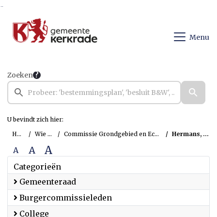
Ga naar de inhoud van deze pagina
Ga naar het zoeken
Ga naar het menu
Menu
Zoeken
U bevindt zich hier:
Home
Wie is wie
Commissie Grondgebied en Economische Zaken
Hermans, Maurice
A
A
A
Categorieën
Gemeenteraad
Burgercommissieleden
College