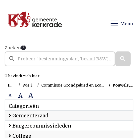
Ga naar de inhoud van deze pagina
Ga naar het zoeken
Ga naar het menu
Menu
Zoeken
U bevindt zich hier:
Home
Wie is wie
Commissie Grondgebied en Economische Zaken
Pouwels, Danny
A
A
A
Categorieën
Gemeenteraad
Burgercommissieleden
College