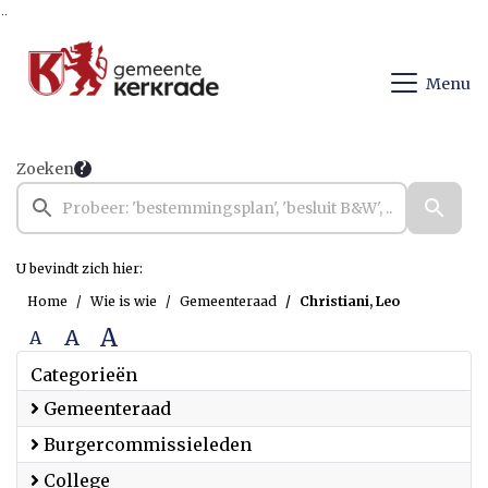
Ga naar de inhoud van deze pagina
Ga naar het zoeken
Ga naar het menu
Menu
Zoeken
U bevindt zich hier:
Home
Wie is wie
Gemeenteraad
Christiani, Leo
A
A
A
Categorieën
Gemeenteraad
Burgercommissieleden
College