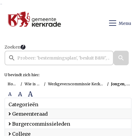
Ga naar de inhoud van deze pagina
Ga naar het zoeken
Ga naar het menu
Menu
Zoeken
U bevindt zich hier:
Home
Wie is wie
Werkgeverscommissie Kerkrade
Jongen, Leo
A
A
A
Categorieën
Gemeenteraad
Burgercommissieleden
College