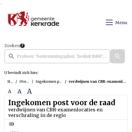
Ga naar de inhoud van deze pagina
Ga naar het zoeken
Ga naar het menu
Menu
Zoeken
U bevindt zich hier:
Home
Overzichten
Ingekomen post voor de raad
verdwijnen van CBR-examenlocaties en verschraling in de regio
A
A
A
Ingekomen post voor de raad
verdwijnen van CBR-examenlocaties en
verschraling in de regio
ID