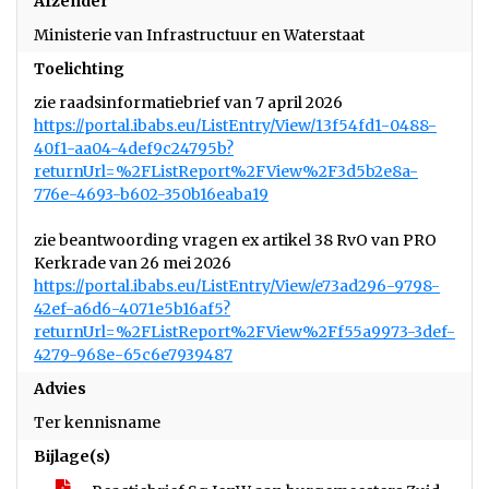
Afzender
Ministerie van Infrastructuur en Waterstaat
Toelichting
https://portal.ibabs.eu/ListEntry/View/13f54fd1-0488-
40f1-aa04-4def9c24795b?
returnUrl=%2FListReport%2FView%2F3d5b2e8a-
776e-4693-b602-350b16eaba19
zie beantwoording vragen ex artikel 38 RvO van PRO
https://portal.ibabs.eu/ListEntry/View/e73ad296-9798-
42ef-a6d6-4071e5b16af5?
returnUrl=%2FListReport%2FView%2Ff55a9973-3def-
4279-968e-65c6e7939487
Advies
Ter kennisname
Bijlage(s)