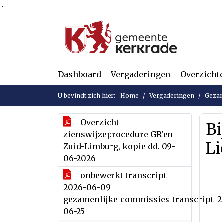
Ga naar de inhoud van deze pagina
Ga naar het zoeken
Ga naar het menu
Dashboard
Vergaderingen
Overzicht
U bevindt zich hier:
Home
Vergaderingen
Gezam
Overzicht
Bi
zienswijzeprocedure GR'en
L
Zuid-Limburg, kopie dd. 09-
06-2026
onbewerkt transcript
2026-06-09
gezamenlijke_commissies_transcript_
06-25