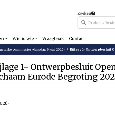
Zoeken
en
Wie is wie
Vraagbaak
Contact
enlijke commissies (dinsdag 9 juni 2026)
Bijlage 1- Ontwerpbesluit Openb
jlage 1- Ontwerpbesluit Ope
ichaam Eurode Begroting 202
2026-