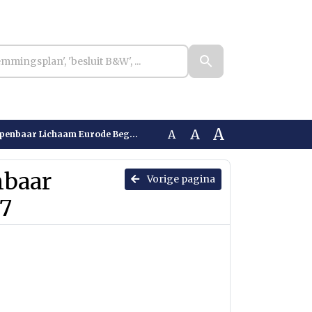
A
A
A
aar Lichaam Eurode Begroting 2027
nbaar
Vorige pagina
7