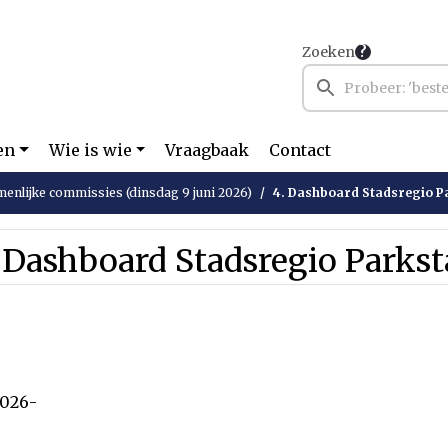
Zoeken
en
Wie is wie
Vraagbaak
Contact
enlijke commissies (dinsdag 9 juni 2026)
4. Dashboard Stadsregio P
 Dashboard Stadsregio Parks
2026-