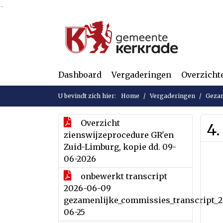
Ga naar de inhoud van deze pagina
Ga naar het zoeken
Ga naar het menu
Dashboard
Vergaderingen
Overzicht
U bevindt zich hier:
Home
Vergaderingen
Gezam
Overzicht
4.
zienswijzeprocedure GR'en
Zuid-Limburg, kopie dd. 09-
06-2026
onbewerkt transcript
2026-06-09
gezamenlijke_commissies_transcript_
06-25