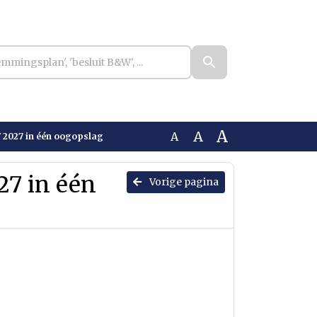
A
A
A
2027 in één oogopslag
7 in één
Vorige pagina