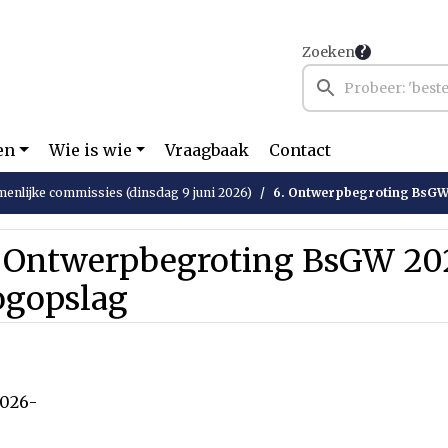
Zoeken
en
Wie is wie
Vraagbaak
Contact
enlijke commissies (dinsdag 9 juni 2026)
6. Ontwerpbegroting BsGW 
. Ontwerpbegroting BsGW 202
ogopslag
2026-