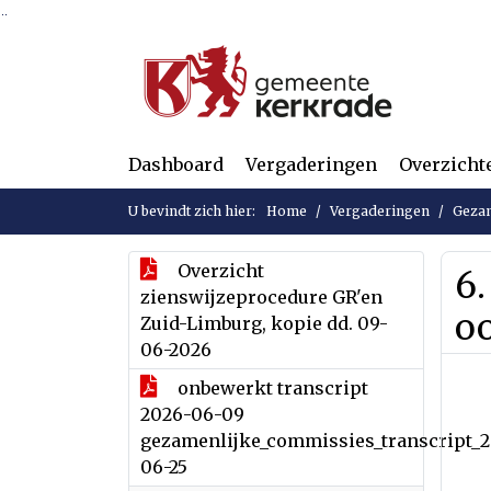
Ga naar de inhoud van deze pagina
Ga naar het zoeken
Ga naar het menu
Dashboard
Vergaderingen
Overzicht
U bevindt zich hier:
Home
Vergaderingen
Gezam
Overzicht
6
zienswijzeprocedure GR'en
o
Zuid-Limburg, kopie dd. 09-
06-2026
onbewerkt transcript
2026-06-09
gezamenlijke_commissies_transcript_
06-25