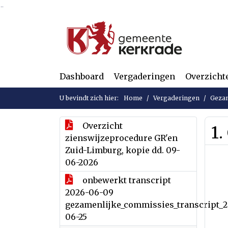
Ga naar de inhoud van deze pagina
Ga naar het zoeken
Ga naar het menu
Dashboard
Vergaderingen
Overzicht
U bevindt zich hier:
Home
Vergaderingen
Gezam
Overzicht
1
zienswijzeprocedure GR'en
Zuid-Limburg, kopie dd. 09-
06-2026
onbewerkt transcript
2026-06-09
gezamenlijke_commissies_transcript_
06-25