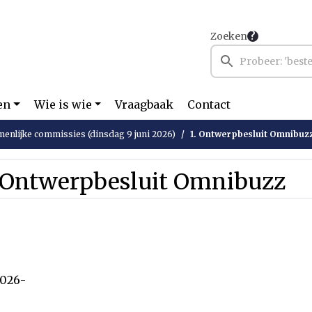
Zoeken
en
Wie is wie
Vraagbaak
Contact
enlijke commissies (dinsdag 9 juni 2026)
1. Ontwerpbesluit Omnibuz
. Ontwerpbesluit Omnibuzz
2026-