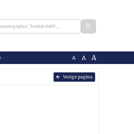
A
A
A
z
Vorige pagina