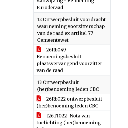
Aanwijzing - Benoeming
Euroderaad
12 Ontwerpbesluit voordracht
waarneming voorzitterschap
van de raad ex artikel 77
Gemeentewet
26Rb049
Benoemingsbesluit
plaatsvervangend voorzitter
van de raad
13 Ontwerpbesluit
(her)benoeming leden CBC
26Rb022 ontwerpbesluit
(her)benoeming leden CBC
[26Tl022] Nota van
toelichting (her)benoeming