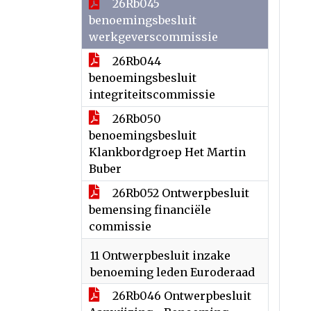
26Rb045
benoemingsbesluit
werkgeverscommissie
26Rb044
benoemingsbesluit
integriteitscommissie
26Rb050
benoemingsbesluit
Klankbordgroep Het Martin
Buber
26Rb052 Ontwerpbesluit
bemensing financiële
commissie
11 Ontwerpbesluit inzake
benoeming leden Euroderaad
26Rb046 Ontwerpbesluit