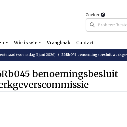
Zoeken
en
Wie is wie
Vraagbaak
Contact
nteraad (woensdag 3 juni 2026)
26Rb045 benoemingsbesluit werkge
6Rb045 benoemingsbesluit
erkgeverscommissie