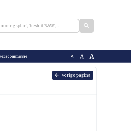
A
A
A
verscommissie
Vorige pagina