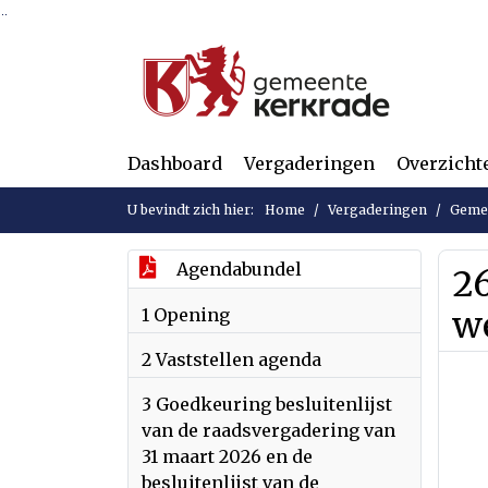
Ga naar de inhoud van deze pagina
Ga naar het zoeken
Ga naar het menu
Dashboard
Vergaderingen
Overzicht
U bevindt zich hier:
Home
Vergaderingen
Gemee
Agendabundel
2
1 Opening
w
2 Vaststellen agenda
3 Goedkeuring besluitenlijst
van de raadsvergadering van
31 maart 2026 en de
besluitenlijst van de