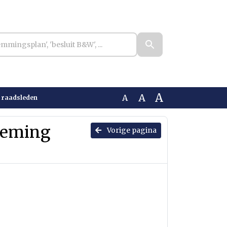
A
A
A
 raadsleden
oeming
Vorige pagina