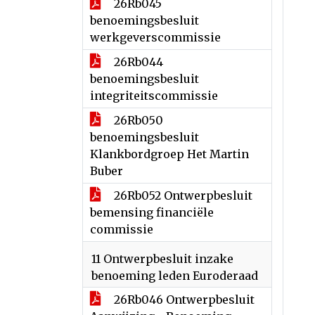
26Rb045
benoemingsbesluit
werkgeverscommissie
26Rb044
benoemingsbesluit
integriteitscommissie
26Rb050
benoemingsbesluit
Klankbordgroep Het Martin
Buber
26Rb052 Ontwerpbesluit
bemensing financiële
commissie
11 Ontwerpbesluit inzake
benoeming leden Euroderaad
26Rb046 Ontwerpbesluit