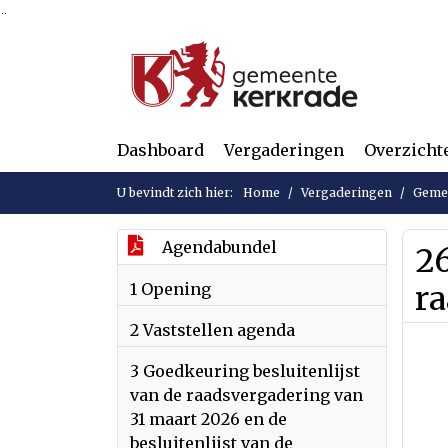
Ga naar de inhoud van deze pagina
Ga naar het zoeken
Ga naar het menu
Dashboard
Vergaderingen
Overzicht
U bevindt zich hier:
Home
Vergaderingen
Gemee
Agendabundel
2
1 Opening
r
2 Vaststellen agenda
3 Goedkeuring besluitenlijst
van de raadsvergadering van
31 maart 2026 en de
besluitenlijst van de