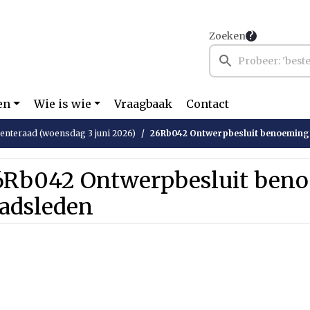
Zoeken
en
Wie is wie
Vraagbaak
Contact
nteraad (woensdag 3 juni 2026)
26Rb042 Ontwerpbesluit benoeming
6Rb042 Ontwerpbesluit ben
aadsleden