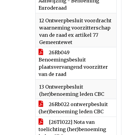
Aanwijzing - Benoeming
Euroderaad
12 Ontwerpbesluit voordracht
waarneming voorzitterschap
van de raad ex artikel 77
Gemeentewet
26Rb049
Benoemingsbesluit
plaatsvervangend voorzitter
van de raad
13 Ontwerpbesluit
(her)benoeming leden CBC
26Rb022 ontwerpbesluit
(her)benoeming leden CBC
[26Tl022] Nota van
toelichting (her)benoeming