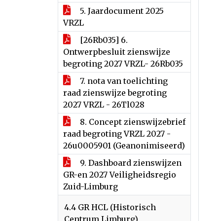
5. Jaardocument 2025
VRZL
[26Rb035] 6.
Ontwerpbesluit zienswijze
begroting 2027 VRZL- 26Rb035
7. nota van toelichting
raad zienswijze begroting
2027 VRZL - 26Tl028
8. Concept zienswijzebrief
raad begroting VRZL 2027 -
26u0005901 (Geanonimiseerd)
9. Dashboard zienswijzen
GR-en 2027 Veiligheidsregio
Zuid-Limburg
4.4 GR HCL (Historisch
Centrum Limburg)