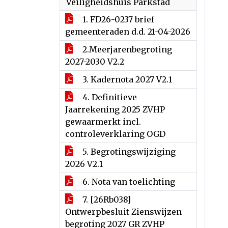
Veiligheidshuis Parkstad
1. FD26-0237 brief
gemeenteraden d.d. 21-04-2026
2.Meerjarenbegroting
2027-2030 V2.2
3. Kadernota 2027 V2.1
4. Definitieve
Jaarrekening 2025 ZVHP
gewaarmerkt incl.
controleverklaring OGD
5. Begrotingswijziging
2026 V2.1
6. Nota van toelichting
7. [26Rb038]
Ontwerpbesluit Zienswijzen
begroting 2027 GR ZVHP