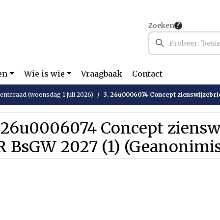
Zoeken
en
Wie is wie
Vraagbaak
Contact
nteraad (woensdag 1 juli 2026)
3. 26u0006074 Concept zienswijzebrief GR BsGW 
 26u0006074 Concept zienswi
R BsGW 2027 (1) (Geanonimis