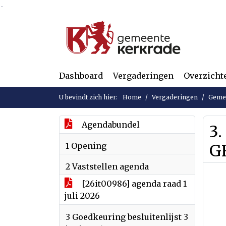
Ga naar de inhoud van deze pagina
Ga naar het zoeken
Ga naar het menu
Dashboard
Vergaderingen
Overzicht
U bevindt zich hier:
Home
Vergaderingen
Gemee
Agendabundel
3.
1 Opening
G
2 Vaststellen agenda
[26it00986] agenda raad 1
juli 2026
3 Goedkeuring besluitenlijst 3