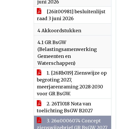
juni 2026
[26it00981] besluitenlijst
raad 3 juni 2026
4 Akkoordstukken
4.1 GR BsGW
(Belastingsamenwerking
Gemeenten en
Waterschappen)
1. [26Rb019] Zienswijze op
begroting 2027,
meerjarenraming 2028-2030
voor GR BsGW.
2. 26Tl018 Nota van
toelichting BsGW B2027
3. 26u0006074 Concept
zienswijzebrief GR BsGW 2027