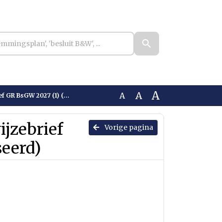
A
A
A
2027 (1) (Geanonimiseerd)
jzebrief
Vorige pagina
eerd)