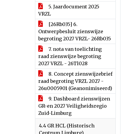
5. Jaardocument 2025
VRZL
[26Rb035] 6.
Ontwerpbesluit zienswijze
begroting 2027 VRZL- 26Rb035
7. nota van toelichting
raad zienswijze begroting
2027 VRZL - 26Tl028
8. Concept zienswijzebrief
raad begroting VRZL 2027 -
26u0005901 (Geanonimiseerd)
9. Dashboard zienswijzen
GR-en 2027 Veiligheidsregio
Zuid-Limburg
4.4 GR HCL (Historisch
Centrum Limburg)