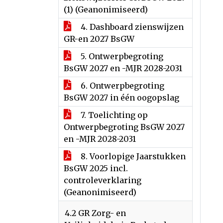
(1) (Geanonimiseerd)
4. Dashboard zienswijzen
GR-en 2027 BsGW
5. Ontwerpbegroting
BsGW 2027 en -MJR 2028-2031
6. Ontwerpbegroting
BsGW 2027 in één oogopslag
7. Toelichting op
Ontwerpbegroting BsGW 2027
en -MJR 2028-2031
8. Voorlopige Jaarstukken
BsGW 2025 incl.
controleverklaring
(Geanonimiseerd)
4.2 GR Zorg- en