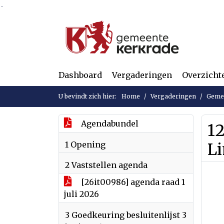
Ga naar de inhoud van deze pagina
Ga naar het zoeken
Ga naar het menu
Dashboard
Vergaderingen
Overzicht
U bevindt zich hier:
Home
Vergaderingen
Gemee
Agendabundel
12
1 Opening
L
2 Vaststellen agenda
[26it00986] agenda raad 1
juli 2026
3 Goedkeuring besluitenlijst 3