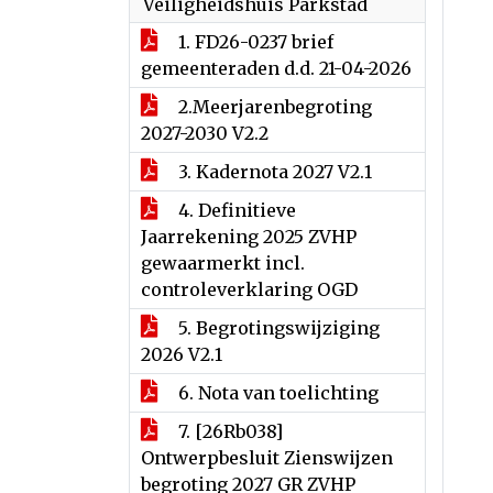
Veiligheidshuis Parkstad
1. FD26-0237 brief
gemeenteraden d.d. 21-04-2026
2.Meerjarenbegroting
2027-2030 V2.2
3. Kadernota 2027 V2.1
4. Definitieve
Jaarrekening 2025 ZVHP
gewaarmerkt incl.
controleverklaring OGD
5. Begrotingswijziging
2026 V2.1
6. Nota van toelichting
7. [26Rb038]
Ontwerpbesluit Zienswijzen
begroting 2027 GR ZVHP