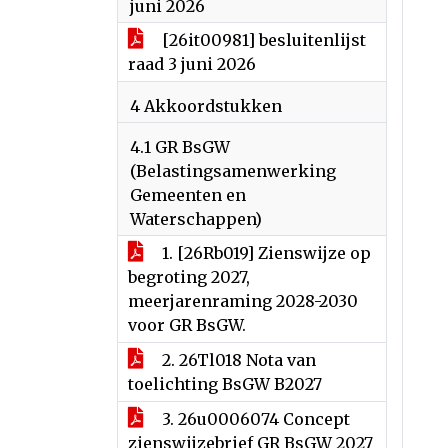
juni 2026
[26it00981] besluitenlijst
raad 3 juni 2026
4 Akkoordstukken
4.1 GR BsGW
(Belastingsamenwerking
Gemeenten en
Waterschappen)
1. [26Rb019] Zienswijze op
begroting 2027,
meerjarenraming 2028-2030
voor GR BsGW.
2. 26Tl018 Nota van
toelichting BsGW B2027
3. 26u0006074 Concept
zienswijzebrief GR BsGW 2027