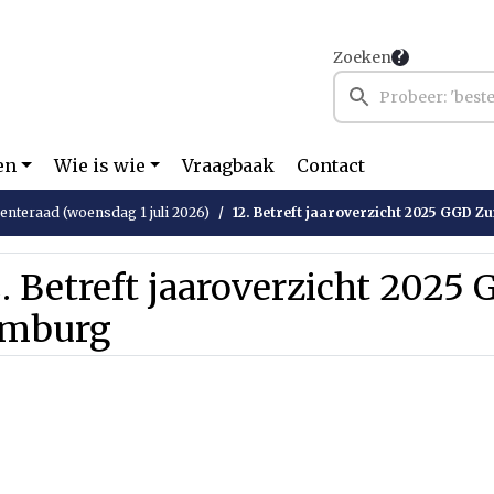
Zoeken
en
Wie is wie
Vraagbaak
Contact
nteraad (woensdag 1 juli 2026)
12. Betreft jaaroverzicht 2025 GGD Z
. Betreft jaaroverzicht 2025
imburg