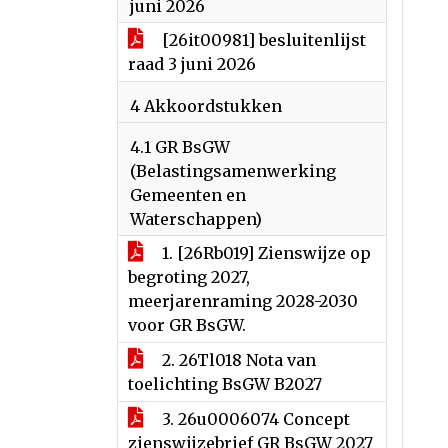
juni 2026
[26it00981] besluitenlijst
raad 3 juni 2026
4 Akkoordstukken
4.1 GR BsGW
(Belastingsamenwerking
Gemeenten en
Waterschappen)
1. [26Rb019] Zienswijze op
begroting 2027,
meerjarenraming 2028-2030
voor GR BsGW.
2. 26Tl018 Nota van
toelichting BsGW B2027
3. 26u0006074 Concept
zienswijzebrief GR BsGW 2027