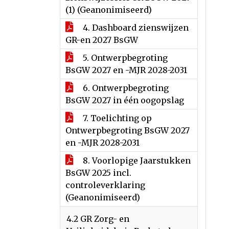
(1) (Geanonimiseerd)
4. Dashboard zienswijzen
GR-en 2027 BsGW
5. Ontwerpbegroting
BsGW 2027 en -MJR 2028-2031
6. Ontwerpbegroting
BsGW 2027 in één oogopslag
7. Toelichting op
Ontwerpbegroting BsGW 2027
en -MJR 2028-2031
8. Voorlopige Jaarstukken
BsGW 2025 incl.
controleverklaring
(Geanonimiseerd)
4.2 GR Zorg- en