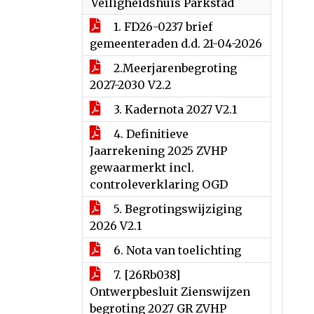
Veiligheidshuis Parkstad
1. FD26-0237 brief
gemeenteraden d.d. 21-04-2026
2.Meerjarenbegroting
2027-2030 V2.2
3. Kadernota 2027 V2.1
4. Definitieve
Jaarrekening 2025 ZVHP
gewaarmerkt incl.
controleverklaring OGD
5. Begrotingswijziging
2026 V2.1
6. Nota van toelichting
7. [26Rb038]
Ontwerpbesluit Zienswijzen
begroting 2027 GR ZVHP