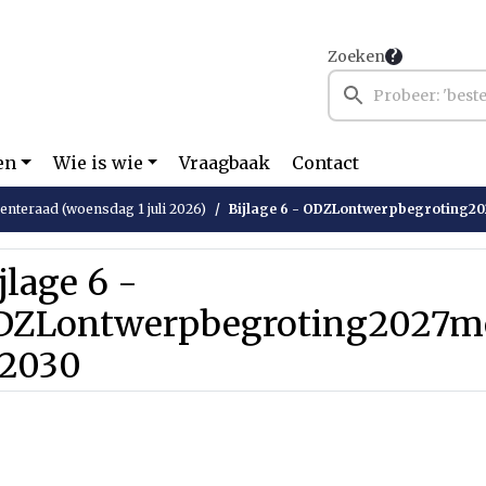
Zoeken
en
Wie is wie
Vraagbaak
Contact
nteraad (woensdag 1 juli 2026)
Bijlage 6 - ODZLontwerpbegroting2027me
jlage 6 -
DZLontwerpbegroting2027m
-2030