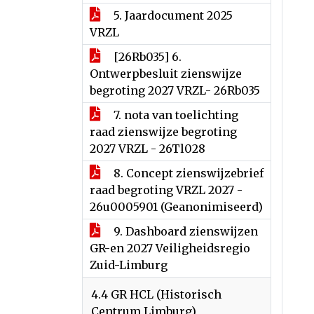
5. Jaardocument 2025
VRZL
[26Rb035] 6.
Ontwerpbesluit zienswijze
begroting 2027 VRZL- 26Rb035
7. nota van toelichting
raad zienswijze begroting
2027 VRZL - 26Tl028
8. Concept zienswijzebrief
raad begroting VRZL 2027 -
26u0005901 (Geanonimiseerd)
9. Dashboard zienswijzen
GR-en 2027 Veiligheidsregio
Zuid-Limburg
4.4 GR HCL (Historisch
Centrum Limburg)