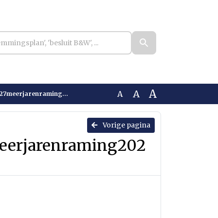
A
A
A
erjarenraming2028-2030
Vorige pagina
eerjarenraming202