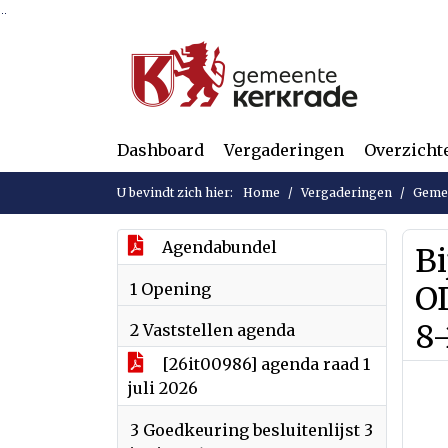
Ga naar de inhoud van deze pagina
Ga naar het zoeken
Ga naar het menu
Dashboard
Vergaderingen
Overzicht
U bevindt zich hier:
Home
Vergaderingen
Gemee
Agendabundel
Bi
1 Opening
O
8
2 Vaststellen agenda
[26it00986] agenda raad 1
juli 2026
3 Goedkeuring besluitenlijst 3