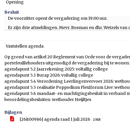
Opening
Besluit
De voorzitter opent de vergadering om 19:00 uur.
Er zijn drie afmeldingen. Mevr. Bosman en dhr. Wetzels van 
Vaststellen agenda
Op grond van artikel 20 Reglement van Orde voor de vergade
portefeuillehouders uitgenodigd de vergadering bij te wonen:
agendapunt 5.2 Jaarrekening 2025: voltallig college
agendapunt 5.3 Burap 2026: voltallig college
agendapunt 5.4 Verordening Leerlingenvervoer 2026: wetho
agendapunt 5.5 realisatie Poppodium Flexiforum Live: wethou
agendapunt 5.6 mandaat- en machtigingsbesluit in verband 
beoordelingsbesluiten: wethouder Heijltjes
Bijlagen
[26it00986] agenda raad 1 juli 2026
2 MB