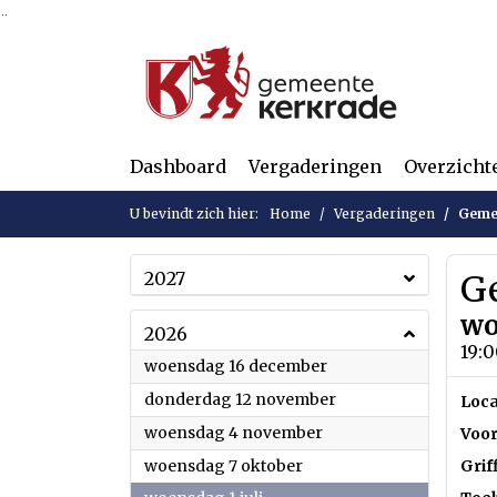
Ga naar de inhoud van deze pagina
Ga naar het zoeken
Ga naar het menu
Dashboard
Vergaderingen
Overzicht
U bevindt zich hier:
Home
Vergaderingen
Geme
2027
G
wo
2026
19:0
2026
woensdag 16 december
2026
donderdag 12 november
Loca
2026
woensdag 4 november
Voor
2026
woensdag 7 oktober
Grif