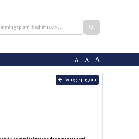
A
A
A
Vorige pagina