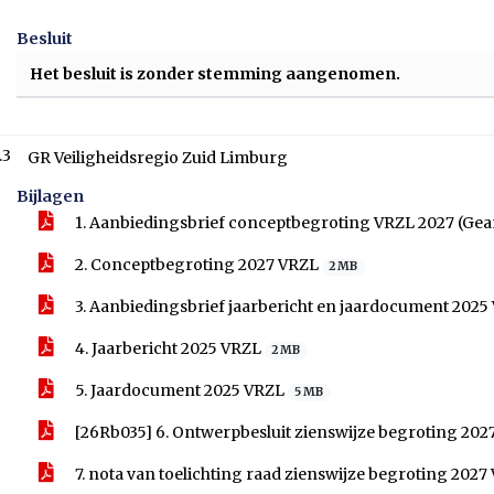
Besluit
Het besluit is zonder stemming aangenomen.
.3
GR Veiligheidsregio Zuid Limburg
Bijlagen
1. Aanbiedingsbrief conceptbegroting VRZL 2027 (Ge
2. Conceptbegroting 2027 VRZL
2 MB
3. Aanbiedingsbrief jaarbericht en jaardocument 202
4. Jaarbericht 2025 VRZL
2 MB
5. Jaardocument 2025 VRZL
5 MB
[26Rb035] 6. Ontwerpbesluit zienswijze begroting 20
7. nota van toelichting raad zienswijze begroting 202