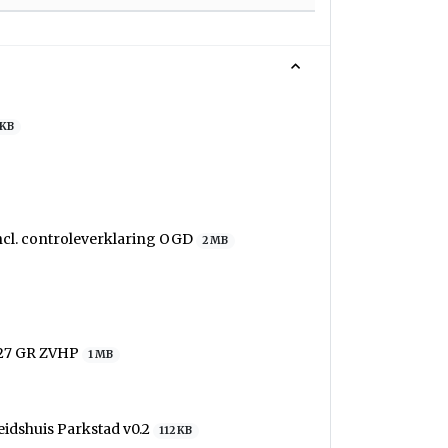
 KB
ncl. controleverklaring OGD
2 MB
027 GR ZVHP
1 MB
eidshuis Parkstad v0.2
112 KB