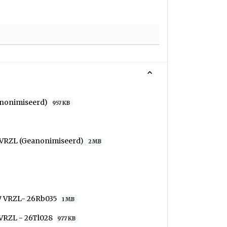
anonimiseerd)
957 KB
5 VRZL (Geanonimiseerd)
2 MB
27 VRZL- 26Rb035
1 MB
7 VRZL - 26Tl028
977 KB