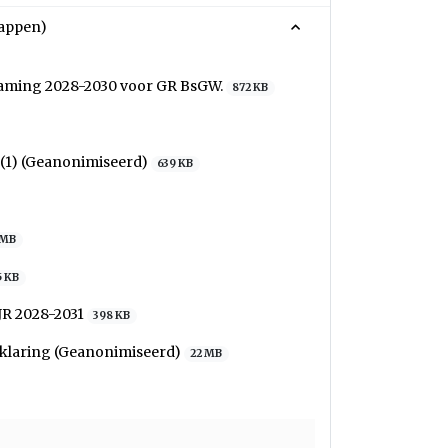
appen)
nraming 2028-2030 voor GR BsGW.
872 KB
 (1) (Geanonimiseerd)
639 KB
 MB
5 KB
JR 2028-2031
398 KB
rklaring (Geanonimiseerd)
22 MB