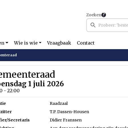
Zoeken
en
Wie is wie
Vraagbaak
Contact
enteraad
emeenteraad
ensdag 1 juli 2026
0 - 22:00
tie
Raadzaal
zitter
T.P. Dassen-Housen
fier/Secretaris
Didier Franssen