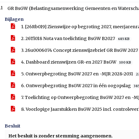
.1
GR BsGW (Belastingsamenwerking Gemeenten en Watersch
Bijlagen
1. [26Rb019] Zienswijze op begroting 2027, meerjare
2. 26Tl018 Nota van toelichting BsGW B2027
685 KB
3. 26u0006074 Concept zienswijzebrief GR BsGW 2027
4. Dashboard zienswijzen GR-en 2027 BsGW
100 KB
5. Ontwerpbegroting BsGW 2027 en -MJR 2028-2031
2
6. Ontwerpbegroting BsGW 2027 in één oogopslag
38
7. Toelichting op Ontwerpbegroting BsGW 2027 en -M
8. Voorlopige Jaarstukken BsGW 2025 incl. controleve
Besluit
Het besluit is zonder stemming aangenomen.