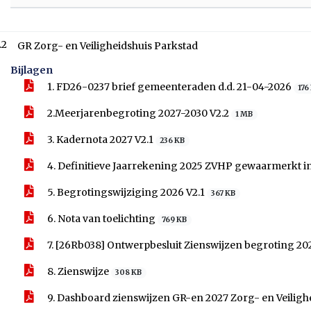
.2
GR Zorg- en Veiligheidshuis Parkstad
Bijlagen
1. FD26-0237 brief gemeenteraden d.d. 21-04-2026
176
2.Meerjarenbegroting 2027-2030 V2.2
1 MB
3. Kadernota 2027 V2.1
236 KB
4. Definitieve Jaarrekening 2025 ZVHP gewaarmerkt i
5. Begrotingswijziging 2026 V2.1
367 KB
6. Nota van toelichting
769 KB
7. [26Rb038] Ontwerpbesluit Zienswijzen begroting 2
8. Zienswijze
308 KB
9. Dashboard zienswijzen GR-en 2027 Zorg- en Veiligh