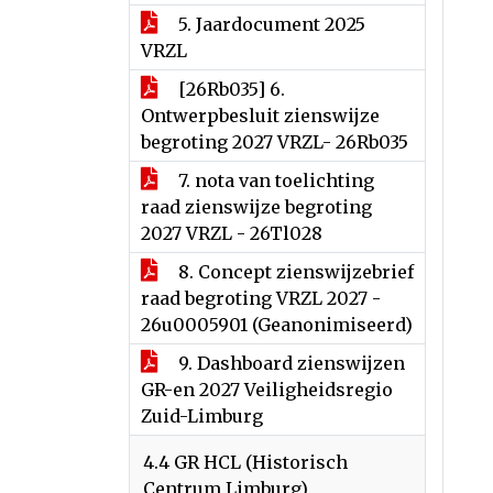
5. Jaardocument 2025
VRZL
[26Rb035] 6.
Ontwerpbesluit zienswijze
begroting 2027 VRZL- 26Rb035
7. nota van toelichting
raad zienswijze begroting
2027 VRZL - 26Tl028
8. Concept zienswijzebrief
raad begroting VRZL 2027 -
26u0005901 (Geanonimiseerd)
9. Dashboard zienswijzen
GR-en 2027 Veiligheidsregio
Zuid-Limburg
4.4 GR HCL (Historisch
Centrum Limburg)