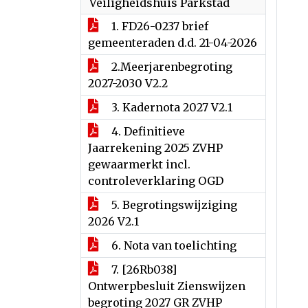
Veiligheidshuis Parkstad
1. FD26-0237 brief
gemeenteraden d.d. 21-04-2026
2.Meerjarenbegroting
2027-2030 V2.2
3. Kadernota 2027 V2.1
4. Definitieve
Jaarrekening 2025 ZVHP
gewaarmerkt incl.
controleverklaring OGD
5. Begrotingswijziging
2026 V2.1
6. Nota van toelichting
7. [26Rb038]
Ontwerpbesluit Zienswijzen
begroting 2027 GR ZVHP