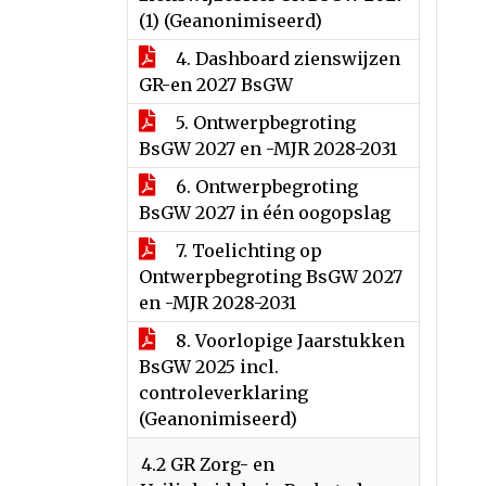
(1) (Geanonimiseerd)
4. Dashboard zienswijzen
GR-en 2027 BsGW
5. Ontwerpbegroting
BsGW 2027 en -MJR 2028-2031
6. Ontwerpbegroting
BsGW 2027 in één oogopslag
7. Toelichting op
Ontwerpbegroting BsGW 2027
en -MJR 2028-2031
8. Voorlopige Jaarstukken
BsGW 2025 incl.
controleverklaring
(Geanonimiseerd)
4.2 GR Zorg- en