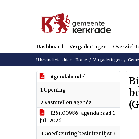
Ga naar de inhoud van deze pagina
Ga naar het zoeken
Ga naar het menu
Dashboard
Vergaderingen
Overzicht
U bevindt zich hier:
Home
Vergaderingen
Gemee
Agendabundel
Bi
1 Opening
b
(
2 Vaststellen agenda
[26it00986] agenda raad 1
juli 2026
3 Goedkeuring besluitenlijst 3