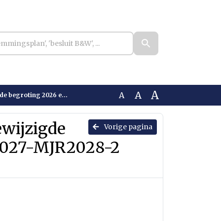
A
A
A
ing 2027-MJR2028-2 (Geanonimiseerd)
ewijzigde
Vorige pagina
 2027-MJR2028-2