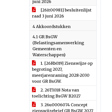
juni 2026
[26it00981] besluitenlijst
raad 3 juni 2026
4 Akkoordstukken
4.1 GR BsGW
(Belastingsamenwerking
Gemeenten en
Waterschappen)
1. [26Rb019] Zienswijze op
begroting 2027,
meerjarenraming 2028-2030
voor GR BsGW.
2. 26Tl018 Nota van
toelichting BsGW B2027
3. 26u0006074 Concept
zienswijzebrief GR BsGW 2027