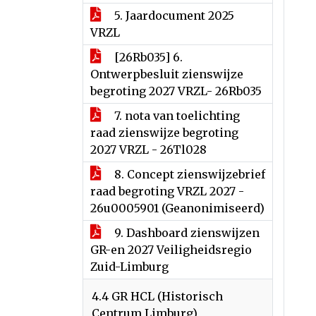
5. Jaardocument 2025
VRZL
[26Rb035] 6.
Ontwerpbesluit zienswijze
begroting 2027 VRZL- 26Rb035
7. nota van toelichting
raad zienswijze begroting
2027 VRZL - 26Tl028
8. Concept zienswijzebrief
raad begroting VRZL 2027 -
26u0005901 (Geanonimiseerd)
9. Dashboard zienswijzen
GR-en 2027 Veiligheidsregio
Zuid-Limburg
4.4 GR HCL (Historisch
Centrum Limburg)