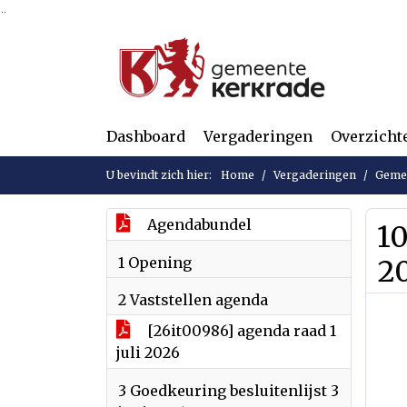
Ga naar de inhoud van deze pagina
Ga naar het zoeken
Ga naar het menu
Dashboard
Vergaderingen
Overzicht
U bevindt zich hier:
Home
Vergaderingen
Gemee
Agendabundel
1
1 Opening
2
2 Vaststellen agenda
[26it00986] agenda raad 1
juli 2026
3 Goedkeuring besluitenlijst 3