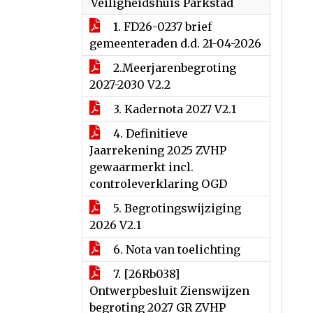
Veiligheidshuis Parkstad
1. FD26-0237 brief
gemeenteraden d.d. 21-04-2026
2.Meerjarenbegroting
2027-2030 V2.2
3. Kadernota 2027 V2.1
4. Definitieve
Jaarrekening 2025 ZVHP
gewaarmerkt incl.
controleverklaring OGD
5. Begrotingswijziging
2026 V2.1
6. Nota van toelichting
7. [26Rb038]
Ontwerpbesluit Zienswijzen
begroting 2027 GR ZVHP