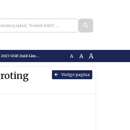
A
A
A
027 GGD Zuid-Limburg
roting
Vorige pagina