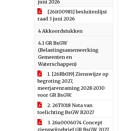
juni 2026
[26it00981] besluitenlijst
raad 3 juni 2026
4 Akkoordstukken
4.1 GR BsGW
(Belastingsamenwerking
Gemeenten en
Waterschappen)
1. [26Rb019] Zienswijze op
begroting 2027,
meerjarenraming 2028-2030
voor GR BsGW.
2. 26Tl018 Nota van
toelichting BsGW B2027
3. 26u0006074 Concept
zienswijzebrief GR BsGW 2027