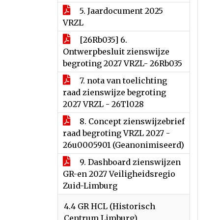
5. Jaardocument 2025
VRZL
[26Rb035] 6.
Ontwerpbesluit zienswijze
begroting 2027 VRZL- 26Rb035
7. nota van toelichting
raad zienswijze begroting
2027 VRZL - 26Tl028
8. Concept zienswijzebrief
raad begroting VRZL 2027 -
26u0005901 (Geanonimiseerd)
9. Dashboard zienswijzen
GR-en 2027 Veiligheidsregio
Zuid-Limburg
4.4 GR HCL (Historisch
Centrum Limburg)