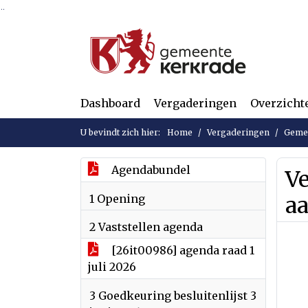
Ga naar de inhoud van deze pagina
Ga naar het zoeken
Ga naar het menu
Dashboard
Vergaderingen
Overzicht
U bevindt zich hier:
Home
Vergaderingen
Gemee
Agendabundel
Ve
1 Opening
a
2 Vaststellen agenda
[26it00986] agenda raad 1
juli 2026
3 Goedkeuring besluitenlijst 3