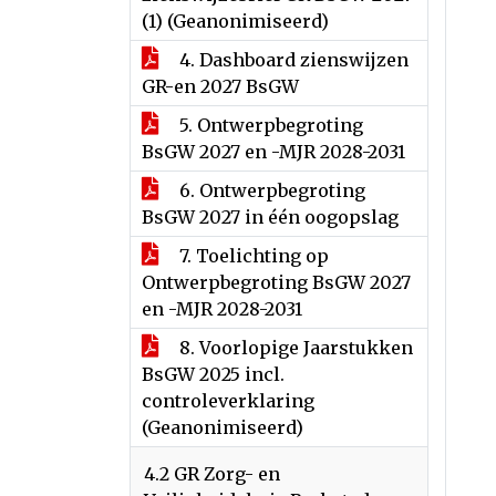
(1) (Geanonimiseerd)
4. Dashboard zienswijzen
GR-en 2027 BsGW
5. Ontwerpbegroting
BsGW 2027 en -MJR 2028-2031
6. Ontwerpbegroting
BsGW 2027 in één oogopslag
7. Toelichting op
Ontwerpbegroting BsGW 2027
en -MJR 2028-2031
8. Voorlopige Jaarstukken
BsGW 2025 incl.
controleverklaring
(Geanonimiseerd)
4.2 GR Zorg- en