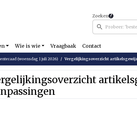
Zoeken
en
Wie is wie
Vraagbaak
Contact
nteraad (woensdag 1 juli 2026)
Vergelijkingsoverzicht artikelsgewi
rgelijkingsoverzicht artikel
anpassingen