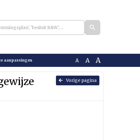
A
A
A
jze aanpassingen
sgewijze
Vorige pagina