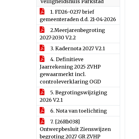
Veiligheidshuis Parkstad
1. FD26-0237 brief
gemeenteraden d.d. 21-04-2026
2.Meerjarenbegroting
2027-2030 V2.2
3. Kadernota 2027 V2.1
4. Definitieve
Jaarrekening 2025 ZVHP
gewaarmerkt incl.
controleverklaring OGD
5. Begrotingswijziging
2026 V2.1
6. Nota van toelichting
7. [26Rb038]
Ontwerpbesluit Zienswijzen
begroting 2027 GR ZVHP