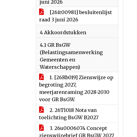
juni 2026
[26it00981] besluitenlijst
raad 3 juni 2026
4 Akkoordstukken
4.1 GR BsGW
(Belastingsamenwerking
Gemeenten en
Waterschappen)
1. [26Rb019] Zienswijze op
begroting 2027,
meerjarenraming 2028-2030
voor GR BsGW.
2. 26Tl018 Nota van
toelichting BsGW B2027
3. 26u0006074 Concept
zienswijzebrief GR BsGW 2027