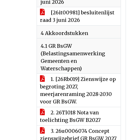
juni 2026
[26it00981] besluitenlijst
raad 3 juni 2026
4 Akkoordstukken
4.1 GR BsGW
(Belastingsamenwerking
Gemeenten en
Waterschappen)
1. [26Rb019] Zienswijze op
begroting 2027,
meerjarenraming 2028-2030
voor GR BsGW.
2. 26Tl018 Nota van
toelichting BsGW B2027
3. 26u0006074 Concept
zienswijzebrief GR BsGW 2027