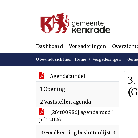
Ga naar de inhoud van deze pagina
Ga naar het zoeken
Ga naar het menu
Dashboard
Vergaderingen
Overzicht
U bevindt zich hier:
Home
Vergaderingen
Gemee
Agendabundel
3.
1 Opening
(
2 Vaststellen agenda
[26it00986] agenda raad 1
juli 2026
3 Goedkeuring besluitenlijst 3