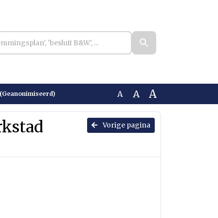
A
A
A
 (Geanonimiseerd)
rkstad
Vorige pagina