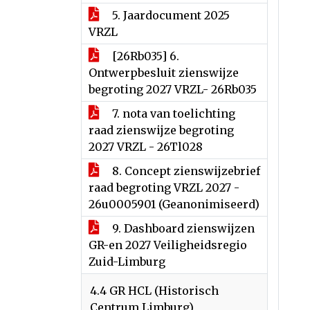
5. Jaardocument 2025
VRZL
[26Rb035] 6.
Ontwerpbesluit zienswijze
begroting 2027 VRZL- 26Rb035
7. nota van toelichting
raad zienswijze begroting
2027 VRZL - 26Tl028
8. Concept zienswijzebrief
raad begroting VRZL 2027 -
26u0005901 (Geanonimiseerd)
9. Dashboard zienswijzen
GR-en 2027 Veiligheidsregio
Zuid-Limburg
4.4 GR HCL (Historisch
Centrum Limburg)