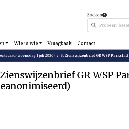
Zoeken
en
Wie is wie
Vraagbaak
Contact
nteraad (woensdag 1 juli 2026)
3. Zienswijzenbrief GR WSP Parkstad
 Zienswijzenbrief GR WSP Pa
Geanonimiseerd)