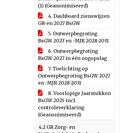
(1) (Geanonimiseerd)
4. Dashboard zienswijzen
GR-en 2027 BsGW
5. Ontwerpbegroting
BsGW 2027 en -MJR 2028-2031
6. Ontwerpbegroting
BsGW 2027 in één oogopslag
7. Toelichting op
Ontwerpbegroting BsGW 2027
en -MJR 2028-2031
8. Voorlopige Jaarstukken
BsGW 2025 incl.
controleverklaring
(Geanonimiseerd)
4.2 GR Zorg- en