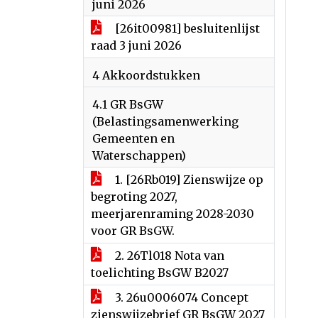
juni 2026
[26it00981] besluitenlijst
raad 3 juni 2026
4 Akkoordstukken
4.1 GR BsGW
(Belastingsamenwerking
Gemeenten en
Waterschappen)
1. [26Rb019] Zienswijze op
begroting 2027,
meerjarenraming 2028-2030
voor GR BsGW.
2. 26Tl018 Nota van
toelichting BsGW B2027
3. 26u0006074 Concept
zienswijzebrief GR BsGW 2027