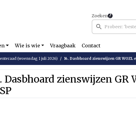
Zoeken
en
Wie is wie
Vraagbaak
Contact
nteraad (woensdag 1 juli 2026)
14. Dasbhoard zienswijzen GR WOZL 
4. Dasbhoard zienswijzen GR
SP