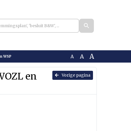
A
A
A
en WSP
 WOZL en
Vorige pagina