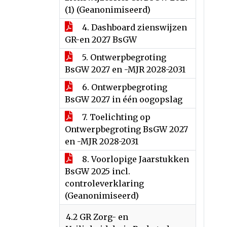
(1) (Geanonimiseerd)
4. Dashboard zienswijzen
GR-en 2027 BsGW
5. Ontwerpbegroting
BsGW 2027 en -MJR 2028-2031
6. Ontwerpbegroting
BsGW 2027 in één oogopslag
7. Toelichting op
Ontwerpbegroting BsGW 2027
en -MJR 2028-2031
8. Voorlopige Jaarstukken
BsGW 2025 incl.
controleverklaring
(Geanonimiseerd)
4.2 GR Zorg- en