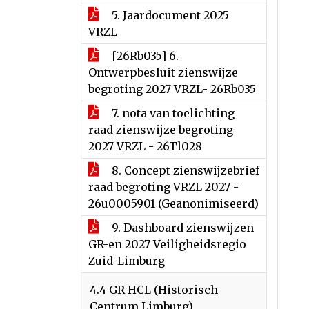
5. Jaardocument 2025
VRZL
[26Rb035] 6.
Ontwerpbesluit zienswijze
begroting 2027 VRZL- 26Rb035
7. nota van toelichting
raad zienswijze begroting
2027 VRZL - 26Tl028
8. Concept zienswijzebrief
raad begroting VRZL 2027 -
26u0005901 (Geanonimiseerd)
9. Dashboard zienswijzen
GR-en 2027 Veiligheidsregio
Zuid-Limburg
4.4 GR HCL (Historisch
Centrum Limburg)