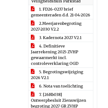
Veiligheidshuis Parkstad
1. FD26-0237 brief
gemeenteraden d.d. 21-04-2026
2.Meerjarenbegroting
2027-2030 V2.2
3. Kadernota 2027 V2.1
4. Definitieve
Jaarrekening 2025 ZVHP
gewaarmerkt incl.
controleverklaring OGD
5. Begrotingswijziging
2026 V2.1
6. Nota van toelichting
7. [26Rb038]
Ontwerpbesluit Zienswijzen
begroting 2027 GR ZVHP