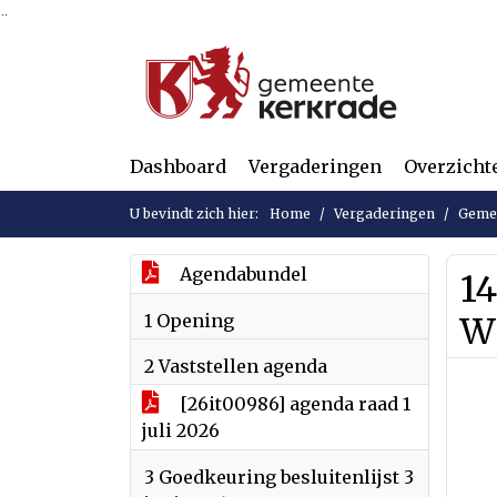
Ga naar de inhoud van deze pagina
Ga naar het zoeken
Ga naar het menu
Dashboard
Vergaderingen
Overzicht
U bevindt zich hier:
Home
Vergaderingen
Gemee
Agendabundel
1
1 Opening
W
2 Vaststellen agenda
[26it00986] agenda raad 1
juli 2026
3 Goedkeuring besluitenlijst 3