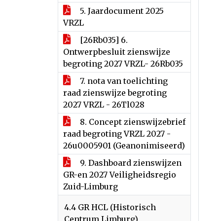
5. Jaardocument 2025
VRZL
[26Rb035] 6.
Ontwerpbesluit zienswijze
begroting 2027 VRZL- 26Rb035
7. nota van toelichting
raad zienswijze begroting
2027 VRZL - 26Tl028
8. Concept zienswijzebrief
raad begroting VRZL 2027 -
26u0005901 (Geanonimiseerd)
9. Dashboard zienswijzen
GR-en 2027 Veiligheidsregio
Zuid-Limburg
4.4 GR HCL (Historisch
Centrum Limburg)