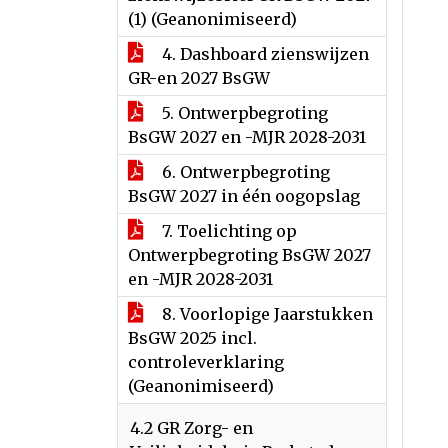
(1) (Geanonimiseerd)
4. Dashboard zienswijzen
GR-en 2027 BsGW
5. Ontwerpbegroting
BsGW 2027 en -MJR 2028-2031
6. Ontwerpbegroting
BsGW 2027 in één oogopslag
7. Toelichting op
Ontwerpbegroting BsGW 2027
en -MJR 2028-2031
8. Voorlopige Jaarstukken
BsGW 2025 incl.
controleverklaring
(Geanonimiseerd)
4.2 GR Zorg- en