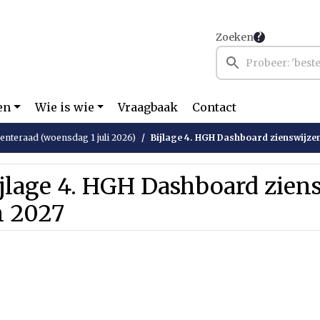
Zoeken
en
Wie is wie
Vraagbaak
Contact
nteraad (woensdag 1 juli 2026)
Bijlage 4. HGH Dashboard zienswijze
jlage 4. HGH Dashboard zien
n 2027