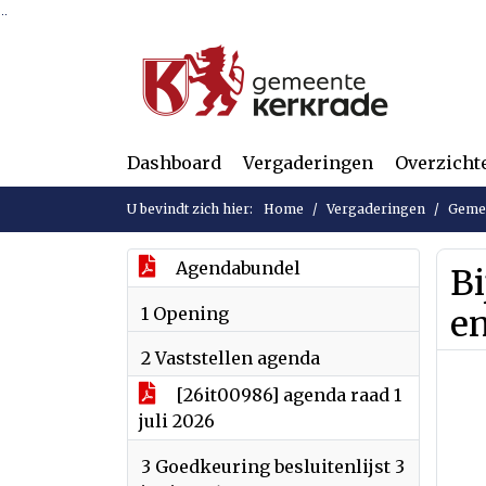
Ga naar de inhoud van deze pagina
Ga naar het zoeken
Ga naar het menu
Dashboard
Vergaderingen
Overzicht
U bevindt zich hier:
Home
Vergaderingen
Gemee
Agendabundel
Bi
1 Opening
e
2 Vaststellen agenda
[26it00986] agenda raad 1
juli 2026
3 Goedkeuring besluitenlijst 3