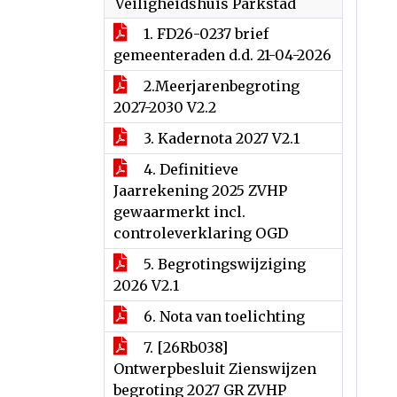
Veiligheidshuis Parkstad
1. FD26-0237 brief
gemeenteraden d.d. 21-04-2026
2.Meerjarenbegroting
2027-2030 V2.2
3. Kadernota 2027 V2.1
4. Definitieve
Jaarrekening 2025 ZVHP
gewaarmerkt incl.
controleverklaring OGD
5. Begrotingswijziging
2026 V2.1
6. Nota van toelichting
7. [26Rb038]
Ontwerpbesluit Zienswijzen
begroting 2027 GR ZVHP