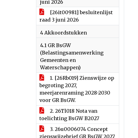
juni 2026
[26it00981] besluitenlijst
raad 3 juni 2026
4 Akkoordstukken
4.1 GR BsGW
(Belastingsamenwerking
Gemeenten en
Waterschappen)
1. [26Rb019] Zienswijze op
begroting 2027,
meerjarenraming 2028-2030
voor GR BsGW.
2. 26Tl018 Nota van
toelichting BsGW B2027
3. 26u0006074 Concept
zienswijzebrief GR BsGW 2027