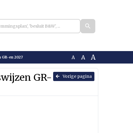
A
A
A
n GR-en 2027
swijzen GR-
Vorige pagina