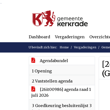
Ga naar de inhoud van deze pagina
Ga naar het zoeken
Ga naar het menu
Dashboard
Vergaderingen
Overzicht
U bevindt zich hier:
Home
Vergaderingen
Gemee
Agendabundel
[
1 Opening
(
2 Vaststellen agenda
[26it00986] agenda raad 1
juli 2026
3 Goedkeuring besluitenlijst 3