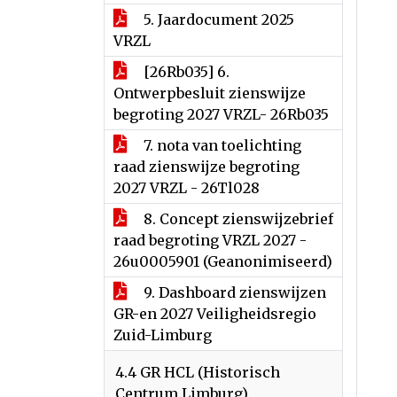
5. Jaardocument 2025
VRZL
[26Rb035] 6.
Ontwerpbesluit zienswijze
begroting 2027 VRZL- 26Rb035
7. nota van toelichting
raad zienswijze begroting
2027 VRZL - 26Tl028
8. Concept zienswijzebrief
raad begroting VRZL 2027 -
26u0005901 (Geanonimiseerd)
9. Dashboard zienswijzen
GR-en 2027 Veiligheidsregio
Zuid-Limburg
4.4 GR HCL (Historisch
Centrum Limburg)