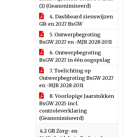
(1) (Geanonimiseerd)
4. Dashboard zienswijzen
GR-en 2027 BsGW
5. Ontwerpbegroting
BsGW 2027 en -MJR 2028-2031
6. Ontwerpbegroting
BsGW 2027 in één oogopslag
7. Toelichting op
Ontwerpbegroting BsGW 2027
en -MJR 2028-2031
8. Voorlopige Jaarstukken
BsGW 2025 incl.
controleverklaring
(Geanonimiseerd)
4.2 GR Zorg- en