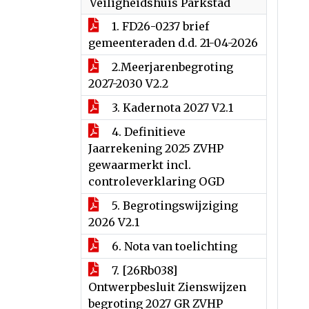
Veiligheidshuis Parkstad
1. FD26-0237 brief
gemeenteraden d.d. 21-04-2026
2.Meerjarenbegroting
2027-2030 V2.2
3. Kadernota 2027 V2.1
4. Definitieve
Jaarrekening 2025 ZVHP
gewaarmerkt incl.
controleverklaring OGD
5. Begrotingswijziging
2026 V2.1
6. Nota van toelichting
7. [26Rb038]
Ontwerpbesluit Zienswijzen
begroting 2027 GR ZVHP