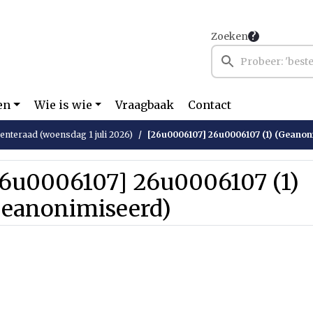
Zoeken
en
Wie is wie
Vraagbaak
Contact
nteraad (woensdag 1 juli 2026)
[26u0006107] 26u0006107 (1) (Geanon
26u0006107] 26u0006107 (1)
Geanonimiseerd)