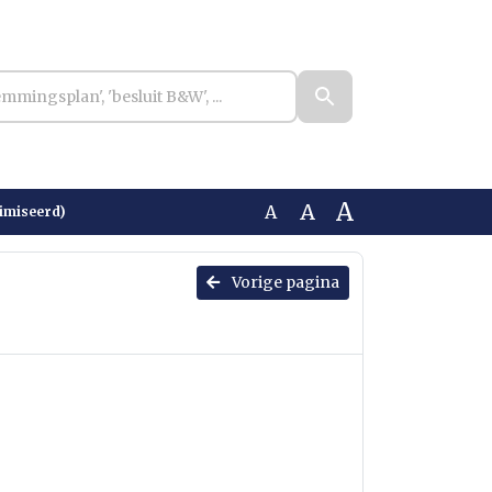
A
A
A
imiseerd)
Vorige pagina