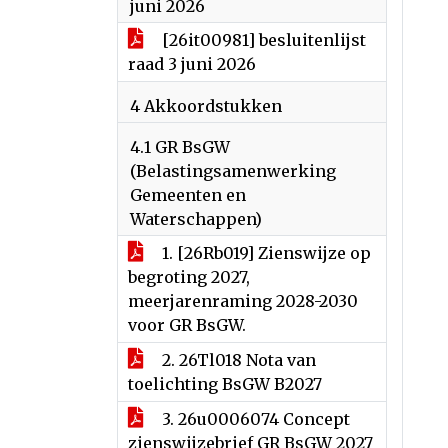
juni 2026
[26it00981] besluitenlijst
raad 3 juni 2026
4 Akkoordstukken
4.1 GR BsGW
(Belastingsamenwerking
Gemeenten en
Waterschappen)
1. [26Rb019] Zienswijze op
begroting 2027,
meerjarenraming 2028-2030
voor GR BsGW.
2. 26Tl018 Nota van
toelichting BsGW B2027
3. 26u0006074 Concept
zienswijzebrief GR BsGW 2027