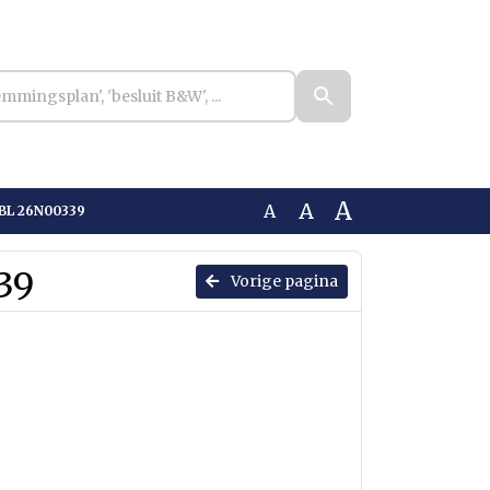
A
A
A
KBL 26N00339
39
Vorige pagina