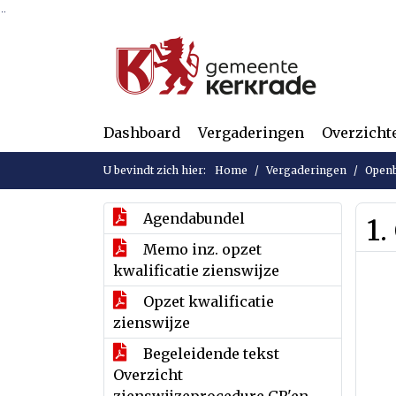
Ga naar de inhoud van deze pagina
Ga naar het zoeken
Ga naar het menu
Dashboard
Vergaderingen
Overzicht
U bevindt zich hier:
Home
Vergaderingen
Openb
Agendabundel
1
Memo inz. opzet
kwalificatie zienswijze
Opzet kwalificatie
zienswijze
Begeleidende tekst
Overzicht