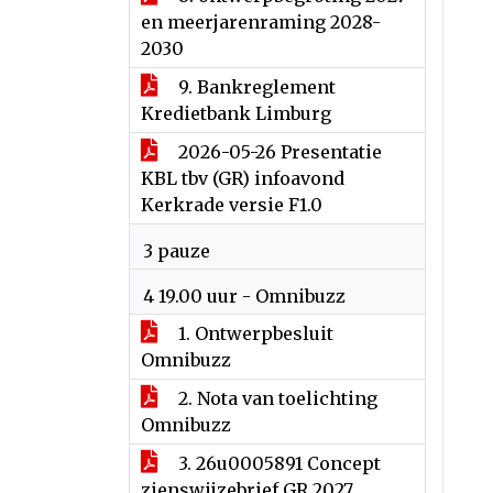
en meerjarenraming 2028-
2030
9. Bankreglement
Kredietbank Limburg
2026-05-26 Presentatie
KBL tbv (GR) infoavond
Kerkrade versie F1.0
3 pauze
4 19.00 uur - Omnibuzz
1. Ontwerpbesluit
Omnibuzz
2. Nota van toelichting
Omnibuzz
3. 26u0005891 Concept
zienswijzebrief GR 2027