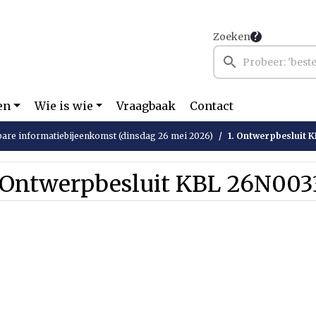
Zoeken
en
Wie is wie
Vraagbaak
Contact
are informatiebijeenkomst (dinsdag 26 mei 2026)
1. Ontwerpbesluit 
. Ontwerpbesluit KBL 26N003