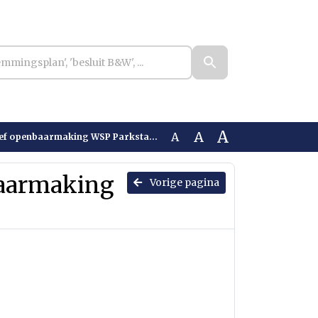
A
A
A
penbaarmaking WSP Parkstad Detachering
baarmaking
Vorige pagina