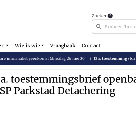
Zoeken
en
Wie is wie
Vraagbaak
Contact
re informatiebijeenkomst (dinsdag 26 mei 2026)
12a. toestemmingsbrief o
2a. toestemmingsbrief open
SP Parkstad Detachering