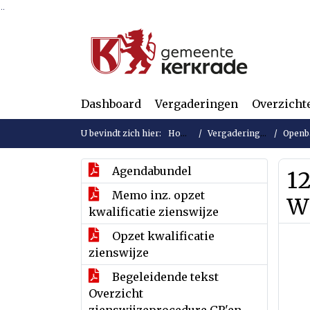
Ga naar de inhoud van deze pagina
Ga naar het zoeken
Ga naar het menu
Dashboard
Vergaderingen
Overzicht
U bevindt zich hier:
Home
Vergaderingen
Openba
Agendabundel
1
Memo inz. opzet
W
kwalificatie zienswijze
Opzet kwalificatie
zienswijze
Begeleidende tekst
Overzicht