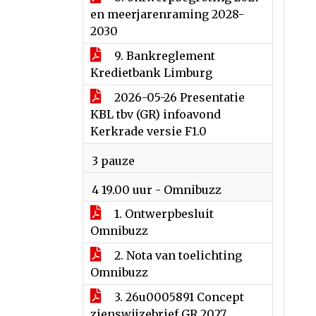
en meerjarenraming 2028-
2030
9. Bankreglement
Kredietbank Limburg
2026-05-26 Presentatie
KBL tbv (GR) infoavond
Kerkrade versie F1.0
3 pauze
4 19.00 uur - Omnibuzz
1. Ontwerpbesluit
Omnibuzz
2. Nota van toelichting
Omnibuzz
3. 26u0005891 Concept
zienswijzebrief GR 2027