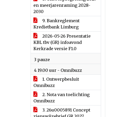
en meerjarenraming 2028-
2030
9. Bankreglement
Kredietbank Limburg
2026-05-26 Presentatie
KBL tbv (GR) infoavond
Kerkrade versie F1.0
3 pauze
4 19.00 uur - Omnibuzz
1. Ontwerpbesluit
Omnibuzz
2. Nota van toelichting
Omnibuzz
3. 26u0005891 Concept
zienswijzebrief GR 2027