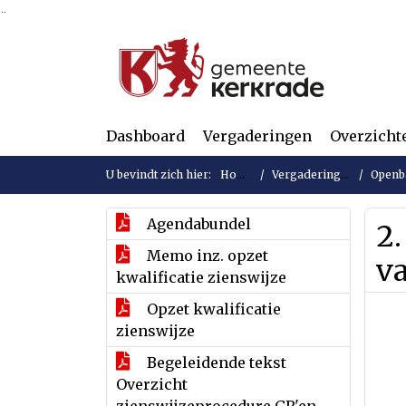
Ga naar de inhoud van deze pagina
Ga naar het zoeken
Ga naar het menu
Dashboard
Vergaderingen
Overzicht
U bevindt zich hier:
Home
Vergaderingen
Openba
Agendabundel
2.
Memo inz. opzet
v
kwalificatie zienswijze
Opzet kwalificatie
zienswijze
Begeleidende tekst
Overzicht