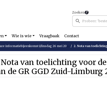
Zoeken
en
Wie is wie
Vraagbaak
Contact
re informatiebijeenkomst (dinsdag 26 mei 2026)
2. Nota van toelichting voor 
 Nota van toelichting voor d
an de GR GGD Zuid-Limburg 