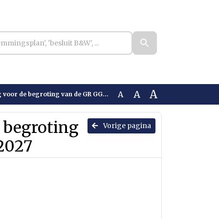
A
A
A
de begroting van de GR GGD Zuid-Limburg 2027
e begroting
Vorige pagina
2027