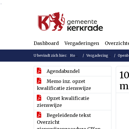
Ga naar de inhoud van deze pagina
Ga naar het zoeken
Ga naar het menu
Dashboard
Vergaderingen
Overzicht
U bevindt zich hier:
Home
Vergaderingen
Openba
Agendabundel
1
Memo inz. opzet
m
kwalificatie zienswijze
Opzet kwalificatie
zienswijze
Begeleidende tekst
Overzicht