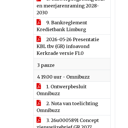
en meerjarenraming 2028-
2030
9. Bankreglement
Kredietbank Limburg
2026-05-26 Presentatie
KBL tbv (GR) infoavond
Kerkrade versie F1.0
3 pauze
4 19.00 uur - Omnibuzz
1. Ontwerpbesluit
Omnibuzz
2. Nota van toelichting
Omnibuzz
3. 26u0005891 Concept
zienswijzebrief GR 2027