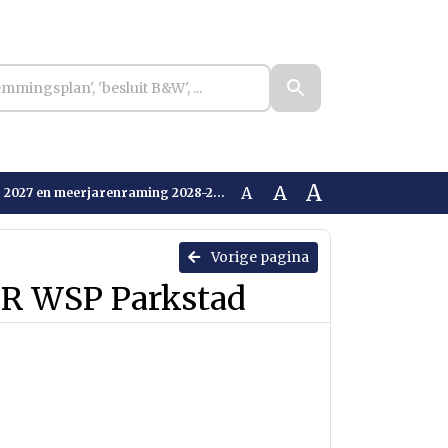
A
A
A
n meerjarenraming 2028-2030 GR WSP Parkstad
Vorige pagina
R WSP Parkstad