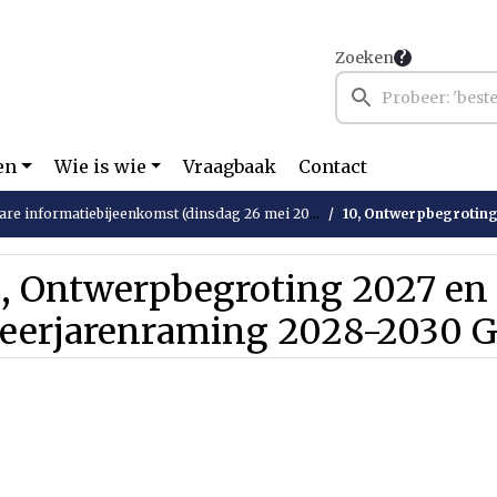
Zoeken
en
Wie is wie
Vraagbaak
Contact
re informatiebijeenkomst (dinsdag 26 mei 2026)
10, Ontwerpbegroting 2027 e
0, Ontwerpbegroting 2027 en
eerjarenraming 2028-2030 G