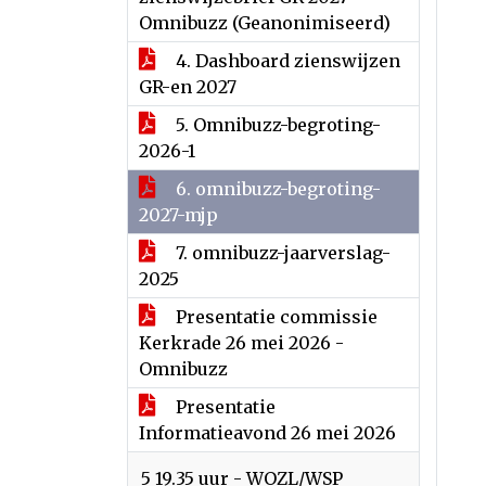
Omnibuzz (Geanonimiseerd)
4. Dashboard zienswijzen
GR-en 2027
5. Omnibuzz-begroting-
2026-1
6. omnibuzz-begroting-
2027-mjp
7. omnibuzz-jaarverslag-
2025
Presentatie commissie
Kerkrade 26 mei 2026 -
Omnibuzz
Presentatie
Informatieavond 26 mei 2026
5 19.35 uur - WOZL/WSP