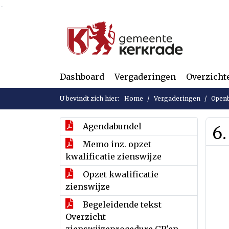
Ga naar de inhoud van deze pagina
Ga naar het zoeken
Ga naar het menu
Dashboard
Vergaderingen
Overzicht
U bevindt zich hier:
Home
Vergaderingen
Openb
Agendabundel
6
Memo inz. opzet
kwalificatie zienswijze
Opzet kwalificatie
zienswijze
Begeleidende tekst
Overzicht