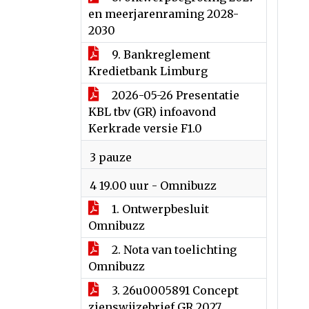
en meerjarenraming 2028-
2030
9. Bankreglement
Kredietbank Limburg
2026-05-26 Presentatie
KBL tbv (GR) infoavond
Kerkrade versie F1.0
3 pauze
4 19.00 uur - Omnibuzz
1. Ontwerpbesluit
Omnibuzz
2. Nota van toelichting
Omnibuzz
3. 26u0005891 Concept
zienswijzebrief GR 2027