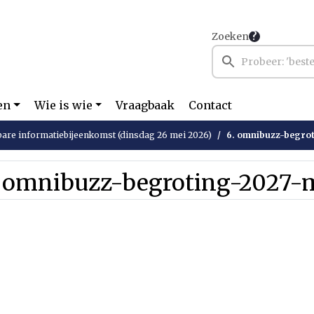
Zoeken
en
Wie is wie
Vraagbaak
Contact
are informatiebijeenkomst (dinsdag 26 mei 2026)
6. omnibuzz-begro
. omnibuzz-begroting-2027-