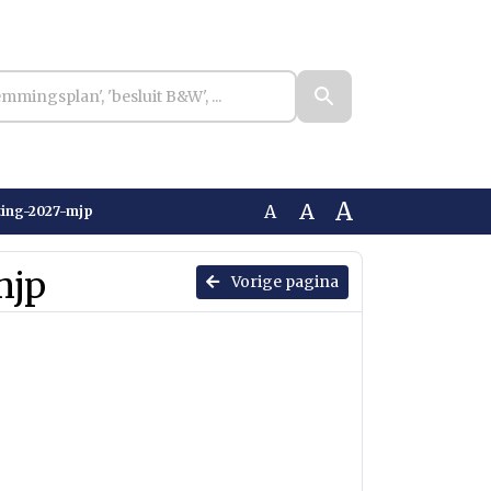
A
A
A
ting-2027-mjp
mjp
Vorige pagina