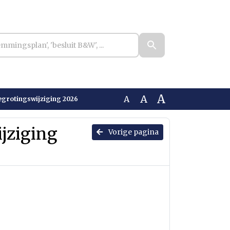
A
A
A
begrotingswijziging 2026
ijziging
Vorige pagina