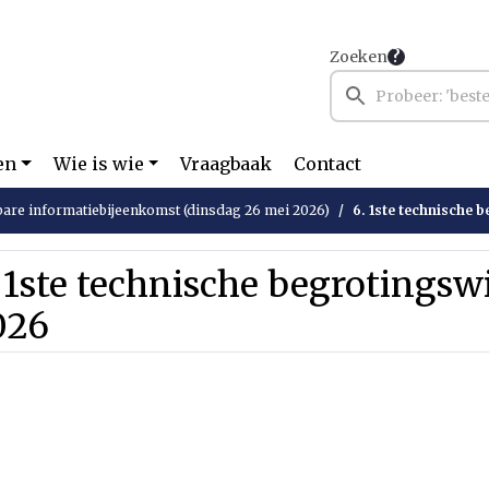
Zoeken
en
Wie is wie
Vraagbaak
Contact
are informatiebijeenkomst (dinsdag 26 mei 2026)
6. 1ste technische 
 1ste technische begrotingsw
026