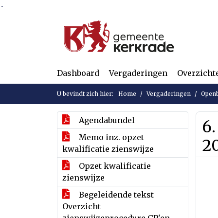
Ga naar de inhoud van deze pagina
Ga naar het zoeken
Ga naar het menu
Dashboard
Vergaderingen
Overzicht
U bevindt zich hier:
Home
Vergaderingen
Openb
Agendabundel
6.
Memo inz. opzet
2
kwalificatie zienswijze
Opzet kwalificatie
zienswijze
Begeleidende tekst
Overzicht