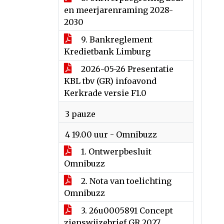
en meerjarenraming 2028-
2030
9. Bankreglement
Kredietbank Limburg
2026-05-26 Presentatie
KBL tbv (GR) infoavond
Kerkrade versie F1.0
3 pauze
4 19.00 uur - Omnibuzz
1. Ontwerpbesluit
Omnibuzz
2. Nota van toelichting
Omnibuzz
3. 26u0005891 Concept
zienswijzebrief GR 2027