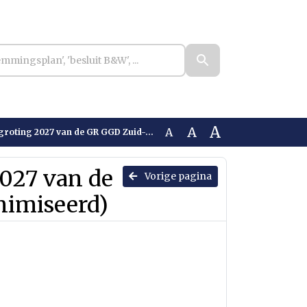
A
A
A
2027 van de GR GGD Zuid-Limburg (Geanonimiseerd)
2027 van de
Vorige pagina
imiseerd)