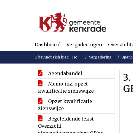
Ga naar de inhoud van deze pagina
Ga naar het zoeken
Ga naar het menu
Dashboard
Vergaderingen
Overzicht
U bevindt zich hier:
Home
Vergaderingen
Openba
Agendabundel
3.
Memo inz. opzet
G
kwalificatie zienswijze
Opzet kwalificatie
zienswijze
Begeleidende tekst
Overzicht