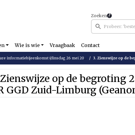
Zoeken
en
Wie is wie
Vraagbaak
Contact
re informatiebijeenkomst (dinsdag 26 mei 2026)
3. Zienswijze op de begroting 
 Zienswijze op de begroting 
R GGD Zuid-Limburg (Geanon