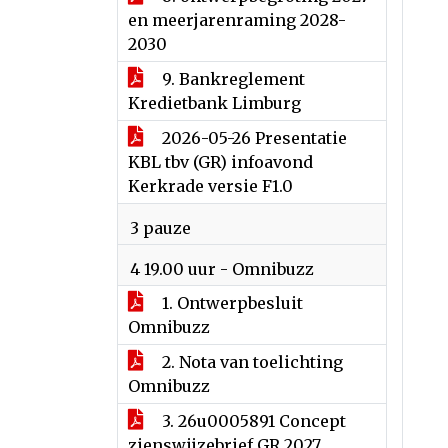
en meerjarenraming 2028-
2030
9. Bankreglement
Kredietbank Limburg
2026-05-26 Presentatie
KBL tbv (GR) infoavond
Kerkrade versie F1.0
3 pauze
4 19.00 uur - Omnibuzz
1. Ontwerpbesluit
Omnibuzz
2. Nota van toelichting
Omnibuzz
3. 26u0005891 Concept
zienswijzebrief GR 2027